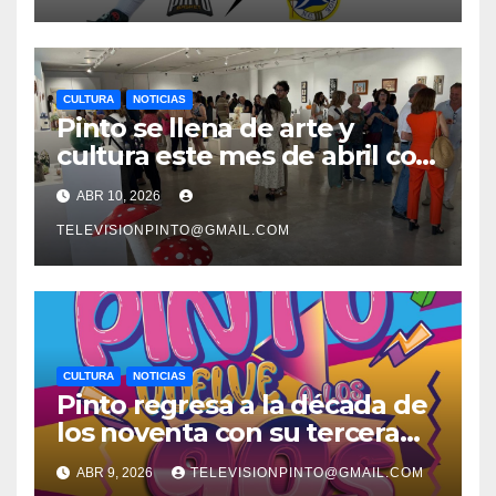
CULTURA
NOTICIAS
Pinto se llena de arte y
cultura este mes de abril con
una variada programación de
ABR 10, 2026
exposiciones y espectáculos
TELEVISIONPINTO@GMAIL.COM
CULTURA
NOTICIAS
Pinto regresa a la década de
los noventa con su tercera
feria temática y deportiva
ABR 9, 2026
TELEVISIONPINTO@GMAIL.COM