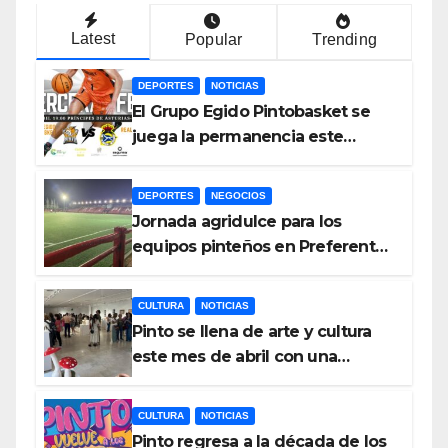
Latest
Popular
Trending
DEPORTES
NOTICIAS
El Grupo Egido Pintobasket se
juega la permanencia este
sábado en el Príncipes de
Asturias
DEPORTES
NEGOCIOS
Jornada agridulce para los
equipos pinteños en Preferente
con el liderato del Atlético de
Pinto bajo amenaza
CULTURA
NOTICIAS
Pinto se llena de arte y cultura
este mes de abril con una
variada programación de
exposiciones y espectáculos
CULTURA
NOTICIAS
Pinto regresa a la década de los