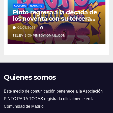
CULTURA
NOTICIAS
Pinto regresa a la década de
los noventa con su tercera
feria temática y deportiva
09/04/2026
TELEVISIONPINTO@GMAIL.COM
Quienes somos
Este medio de comunicación pertenece a la Asociación
PINTO PARA TODAS registrada oficialmente en la
Comunidad de Madrid