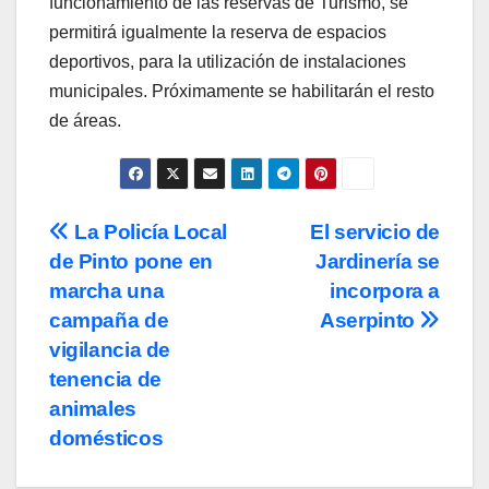
funcionamiento de las reservas de Turismo, se
permitirá igualmente la reserva de espacios
deportivos, para la utilización de instalaciones
municipales. Próximamente se habilitarán el resto
de áreas.
Navegación
La Policía Local
El servicio de
de Pinto pone en
Jardinería se
de
marcha una
incorpora a
entradas
campaña de
Aserpinto
vigilancia de
tenencia de
animales
domésticos