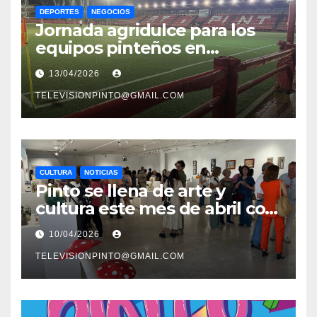
DEPORTES
NEGOCIOS
Jornada agridulce para los
equipos pinteños en
Preferente con el liderato del
13/04/2026
Atlético de Pinto bajo
amenaza
TELEVISIONPINTO@GMAIL.COM
CULTURA
NOTICIAS
Pinto se llena de arte y
cultura este mes de abril con
una variada programación de
10/04/2026
exposiciones y espectáculos
TELEVISIONPINTO@GMAIL.COM