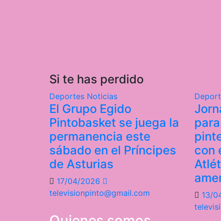
Si te has perdido
Deportes
Noticias
Depor
El Grupo Egido
Jorn
Pintobasket se juega la
para
permanencia este
pint
sábado en el Príncipes
con e
de Asturias
Atlé
ame
17/04/2026
televisionpinto@gmail.com
13/0
televi
Quienes somos