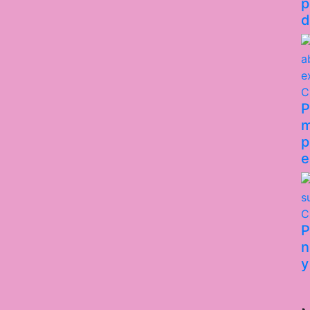
p
d
C
P
m
p
e
C
P
n
y