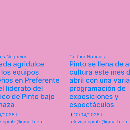
tes
Negocios
Cultura
Noticias
ada agridulce
Pinto se llena de a
 los equipos
cultura este mes 
eños en Preferente
abril con una vari
l liderato del
programación de
tico de Pinto bajo
exposiciones y
naza
espectáculos
4/2026
10/04/2026
sionpinto@gmail.com
televisionpinto@gmail.com