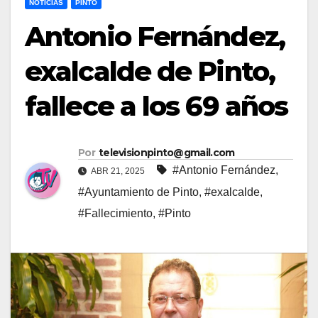
NOTICIAS
PINTO
Antonio Fernández,
exalcalde de Pinto,
fallece a los 69 años
Por
televisionpinto@gmail.com
#Antonio Fernández
,
ABR 21, 2025
#Ayuntamiento de Pinto
,
#exalcalde
,
#Fallecimiento
,
#Pinto