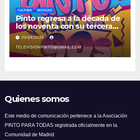
CULTURA
NOTICIAS
Pinto regresa a la década de
los noventa con su tercera
feria temática y deportiva
09/04/2026
TELEVISIONPINTO@GMAIL.COM
Quienes somos
Este medio de comunicación pertenece a la Asociación
PINTO PARA TODAS registrada oficialmente en la
Comunidad de Madrid