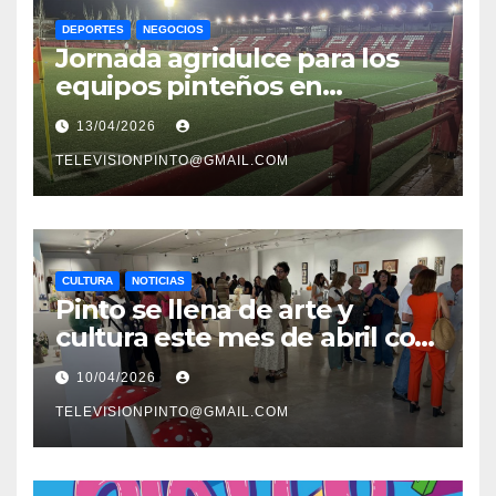
DEPORTES
NEGOCIOS
Jornada agridulce para los
equipos pinteños en
Preferente con el liderato del
13/04/2026
Atlético de Pinto bajo
amenaza
TELEVISIONPINTO@GMAIL.COM
CULTURA
NOTICIAS
Pinto se llena de arte y
cultura este mes de abril con
una variada programación de
10/04/2026
exposiciones y espectáculos
TELEVISIONPINTO@GMAIL.COM