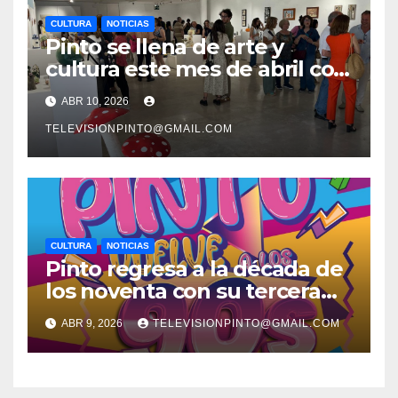
CULTURA
NOTICIAS
Pinto se llena de arte y
cultura este mes de abril con
una variada programación de
ABR 10, 2026
exposiciones y espectáculos
TELEVISIONPINTO@GMAIL.COM
CULTURA
NOTICIAS
Pinto regresa a la década de
los noventa con su tercera
feria temática y deportiva
ABR 9, 2026
TELEVISIONPINTO@GMAIL.COM