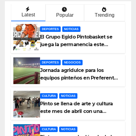
Latest
Popular
Trending
DEPORTES
NOTICIAS
El Grupo Egido Pintobasket se
juega la permanencia este
sábado en el Príncipes de
Asturias
DEPORTES
NEGOCIOS
Jornada agridulce para los
equipos pinteños en Preferente
con el liderato del Atlético de
Pinto bajo amenaza
CULTURA
NOTICIAS
Pinto se llena de arte y cultura
este mes de abril con una
variada programación de
exposiciones y espectáculos
CULTURA
NOTICIAS