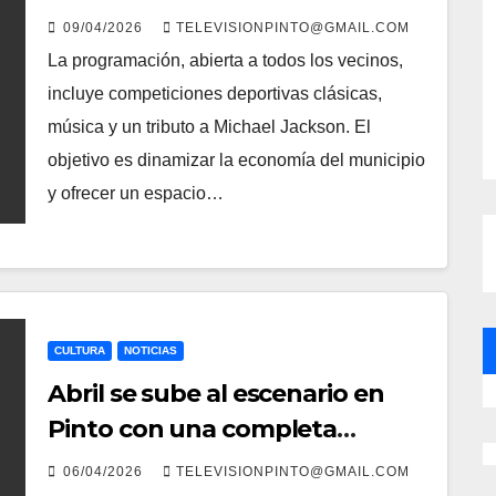
temática y deportiva
09/04/2026
TELEVISIONPINTO@GMAIL.COM
La programación, abierta a todos los vecinos,
incluye competiciones deportivas clásicas,
música y un tributo a Michael Jackson. El
objetivo es dinamizar la economía del municipio
y ofrecer un espacio…
CULTURA
NOTICIAS
Abril se sube al escenario en
Pinto con una completa
agenda cultural en el Teatro
06/04/2026
TELEVISIONPINTO@GMAIL.COM