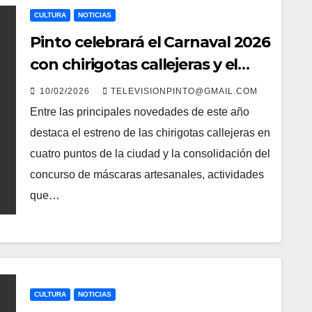
CULTURA
NOTICIAS
Pinto celebrará el Carnaval 2026
con chirigotas callejeras y el
tradicional Entierro de la
10/02/2026
TELEVISIONPINTO@GMAIL.COM
Sardina
Entre las principales novedades de este año
destaca el estreno de las chirigotas callejeras en
cuatro puntos de la ciudad y la consolidación del
concurso de máscaras artesanales, actividades
que…
CULTURA
NOTICIAS