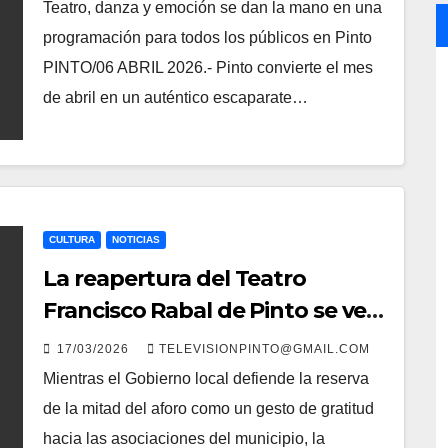
Francisco Rabal
Teatro, danza y emoción se dan la mano en una
programación para todos los públicos en Pinto
PINTO/06 ABRIL 2026.- Pinto convierte el mes
de abril en un auténtico escaparate…
CULTURA
NOTICIAS
La reapertura del Teatro
Francisco Rabal de Pinto se ve
envuelta en la polémica por el
17/03/2026
TELEVISIONPINTO@GMAIL.COM
reparto de invitaciones
Mientras el Gobierno local defiende la reserva
de la mitad del aforo como un gesto de gratitud
hacia las asociaciones del municipio, la