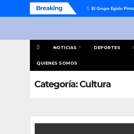
Saltar
Breaking
El Grupo Egido Pinto
al
contenido
NOTICIAS
DEPORTES
QUIENES SOMOS
Categoría:
Cultura