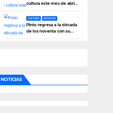
cultura este mes de abril
con una variada
programación de
CULTURA
NOTICIAS
exposiciones y
Pinto regresa a la década
espectáculos
de los noventa con su
tercera feria temática y
deportiva
NOTICIAS