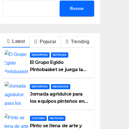
Buscar
Latest
Popular
Trending
DEPORTES
NOTICIAS
El Grupo Egido
Pintobasket se juega la
permanencia este sábado
en el Príncipes de
DEPORTES
NEGOCIOS
Asturias
Jornada agridulce para
los equipos pinteños en
Preferente con el liderato
del Atlético de Pinto bajo
CULTURA
NOTICIAS
amenaza
Pinto se llena de arte y