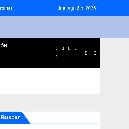
Jue. Ago 6th, 2026
sturias
Jornada agridulce para los equipos pinteños en Prefe
IÓN
Buscar