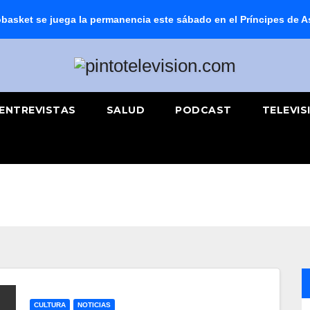
basket se juega la permanencia este sábado en el Príncipes de A
ENTREVISTAS
SALUD
PODCAST
TELEVIS
CULTURA
NOTICIAS