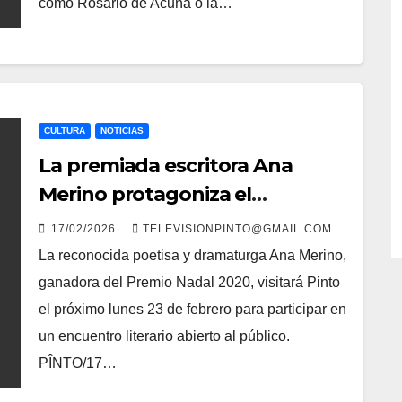
como Rosario de Acuña o la…
CULTURA
NOTICIAS
La premiada escritora Ana
Merino protagoniza el
encuentro literario de febrero
17/02/2026
TELEVISIONPINTO@GMAIL.COM
en la Casa de la Cadena
La reconocida poetisa y dramaturga Ana Merino,
ganadora del Premio Nadal 2020, visitará Pinto
el próximo lunes 23 de febrero para participar en
un encuentro literario abierto al público.
PÎNTO/17…