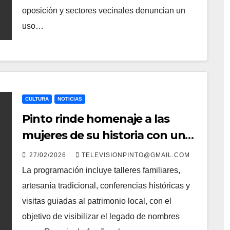
oposición y sectores vecinales denuncian un
uso…
CULTURA
NOTICIAS
Pinto rinde homenaje a las
mujeres de su historia con un
programa especial en marzo
27/02/2026
TELEVISIONPINTO@GMAIL.COM
La programación incluye talleres familiares,
artesanía tradicional, conferencias históricas y
visitas guiadas al patrimonio local, con el
objetivo de visibilizar el legado de nombres