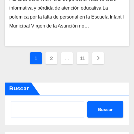
informativa y pérdida de atención educativa La
polémica por la falta de personal en la Escuela Infantil
Municipal Virgen de la Asunción no…
Navegación
1
2
…
11
de
entradas
Buscar
Buscar