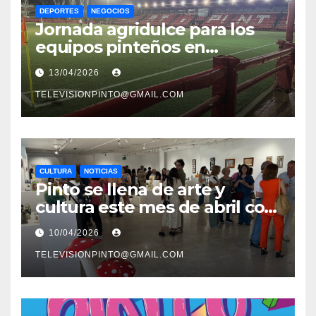
DEPORTES
NEGOCIOS
Jornada agridulce para los
equipos pinteños en
Preferente con el liderato del
13/04/2026
Atlético de Pinto bajo
amenaza
TELEVISIONPINTO@GMAIL.COM
CULTURA
NOTICIAS
Pinto se llena de arte y
cultura este mes de abril con
una variada programación de
10/04/2026
exposiciones y espectáculos
TELEVISIONPINTO@GMAIL.COM