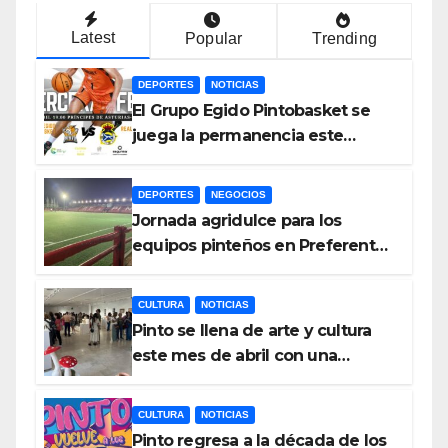
Latest
Popular
Trending
DEPORTES
NOTICIAS
El Grupo Egido Pintobasket se
juega la permanencia este
sábado en el Príncipes de
Asturias
DEPORTES
NEGOCIOS
Jornada agridulce para los
equipos pinteños en Preferente
con el liderato del Atlético de
Pinto bajo amenaza
CULTURA
NOTICIAS
Pinto se llena de arte y cultura
este mes de abril con una
variada programación de
exposiciones y espectáculos
CULTURA
NOTICIAS
Pinto regresa a la década de los