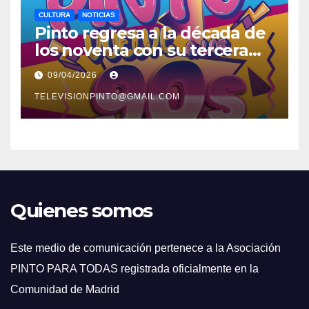
CULTURA
NOTICIAS
Pinto regresa a la década de
los noventa con su tercera
feria temática y deportiva
09/04/2026
TELEVISIONPINTO@GMAIL.COM
Quienes somos
Este medio de comunicación pertenece a la Asociación
PINTO PARA TODAS registrada oficialmente en la
Comunidad de Madrid