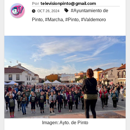
Por
televisionpinto@gmail.com
#Ayuntamiento de
OCT 26, 2024
Pinto
,
#Marcha
,
#Pinto
,
#Valdemoro
Imagen: Ayto. de Pinto