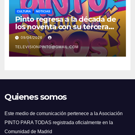
CULTURA
NOTICIAS
Pinto regresa a la década de
los noventa con su tercera
feria temática y deportiva
09/04/2026
TELEVISIONPINTO@GMAIL.COM
Quienes somos
Este medio de comunicación pertenece a la Asociación
PINTO PARA TODAS registrada oficialmente en la
Comunidad de Madrid