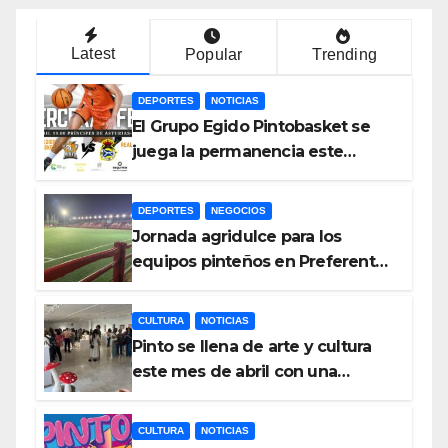
Latest
Popular
Trending
DEPORTES
NOTICIAS
El Grupo Egido Pintobasket se
juega la permanencia este
sábado en el Príncipes de
Asturias
DEPORTES
NEGOCIOS
Jornada agridulce para los
equipos pinteños en Preferente
con el liderato del Atlético de
Pinto bajo amenaza
CULTURA
NOTICIAS
Pinto se llena de arte y cultura
este mes de abril con una
variada programación de
exposiciones y espectáculos
CULTURA
NOTICIAS