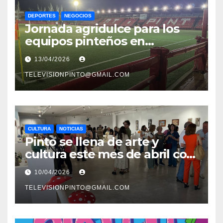
DEPORTES
NEGOCIOS
Jornada agridulce para los
equipos pinteños en
Preferente con el liderato del
13/04/2026
Atlético de Pinto bajo
amenaza
TELEVISIONPINTO@GMAIL.COM
CULTURA
NOTICIAS
Pinto se llena de arte y
cultura este mes de abril con
una variada programación de
10/04/2026
exposiciones y espectáculos
TELEVISIONPINTO@GMAIL.COM