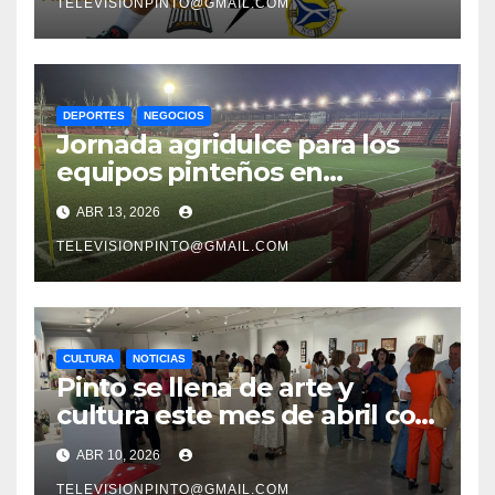
TELEVISIONPINTO@GMAIL.COM
DEPORTES
NEGOCIOS
Jornada agridulce para los
equipos pinteños en
Preferente con el liderato
ABR 13, 2026
del Atlético de Pinto bajo
amenaza
TELEVISIONPINTO@GMAIL.COM
CULTURA
NOTICIAS
Pinto se llena de arte y
cultura este mes de abril con
una variada programación de
ABR 10, 2026
exposiciones y espectáculos
TELEVISIONPINTO@GMAIL.COM