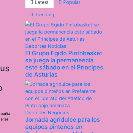
Latest
Popular
Trending
Deportes
Noticias
El Grupo Egido Pintobasket
se juega la permanencia
sus
este sábado en el Príncipes
de Asturias
o
Deportes
Negocios
mpañía
Jornada agridulce para los
darse
equipos pinteños en