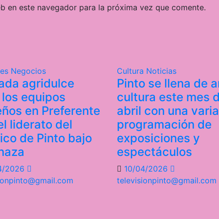
eb en este navegador para la próxima vez que comente.
tes
Negocios
Cultura
Noticias
ada agridulce
Pinto se llena de a
 los equipos
cultura este mes 
eños en Preferente
abril con una vari
l liderato del
programación de
tico de Pinto bajo
exposiciones y
naza
espectáculos
4/2026
10/04/2026
sionpinto@gmail.com
televisionpinto@gmail.com