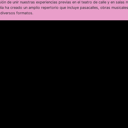
ón de unir nuestras experiencias previas en el teatro de calle y en salas 
ía ha creado un amplio repertorio que incluye pasacalles, obras musicales
 diversos formatos.