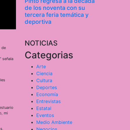
Pinto regresa a la década
de los noventa con su
tercera feria temática y
deportiva
NOTICIAS
o de
Categorias
” señala
Arte
Ciencia
Cultura
les
Deportes
Economía
Entrevistas
Estatal
estuario
o, mi
Eventos
Medio Ambiente
Negocios
s,