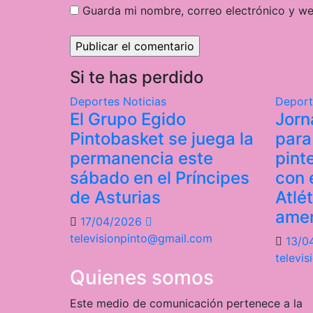
Guarda mi nombre, correo electrónico y w
Si te has perdido
Deportes
Noticias
Depor
El Grupo Egido
Jorn
Pintobasket se juega la
para
permanencia este
pint
sábado en el Príncipes
con e
de Asturias
Atlé
ame
17/04/2026
televisionpinto@gmail.com
13/0
televi
Quienes somos
Este medio de comunicación pertenece a la