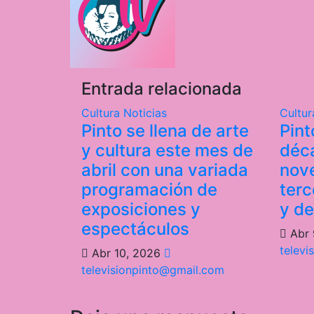
entradas
Entrada relacionada
Cultura
Noticias
Cultu
Pinto se llena de arte
Pint
y cultura este mes de
déc
abril con una variada
nov
programación de
terc
exposiciones y
y de
espectáculos
Abr 
televi
Abr 10, 2026
televisionpinto@gmail.com