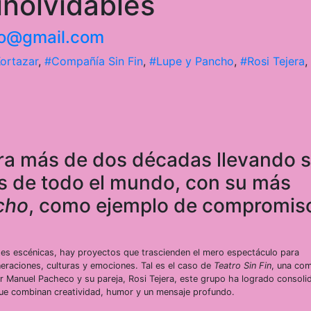
inolvidables
nto@gmail.com
Kortazar
,
#Compañía Sin Fin
,
#Lupe y Pancho
,
#Rosi Tejera
,
bra más de dos décadas llevando 
s de todo el mundo, con su más
cho
, como ejemplo de compromis
es escénicas, hay proyectos que trascienden el mero espectáculo para
eraciones, culturas y emociones. Tal es el caso de
Teatro Sin Fin
, una co
r Manuel Pacheco y su pareja, Rosi Tejera, este grupo ha logrado consoli
 que combinan creatividad, humor y un mensaje profundo.