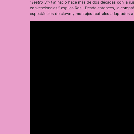
“
Teatro Sin Fin
nació hace más de dos décadas con la ilusi
convencionales,” explica Rosi. Desde entonces, la compañ
espectáculos de clown y montajes teatrales adaptados a