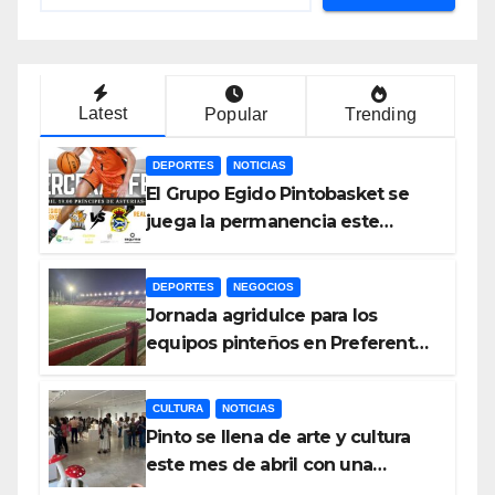
Latest
Popular
Trending
DEPORTES
NOTICIAS
El Grupo Egido Pintobasket se
juega la permanencia este
sábado en el Príncipes de
Asturias
DEPORTES
NEGOCIOS
Jornada agridulce para los
equipos pinteños en Preferente
con el liderato del Atlético de
Pinto bajo amenaza
CULTURA
NOTICIAS
Pinto se llena de arte y cultura
este mes de abril con una
variada programación de