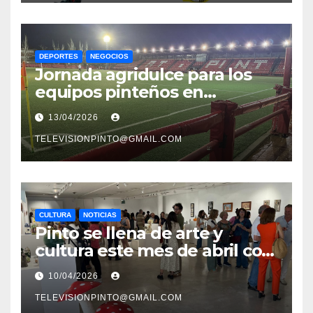
DEPORTES
NEGOCIOS
Jornada agridulce para los
equipos pinteños en
Preferente con el liderato del
13/04/2026
Atlético de Pinto bajo
amenaza
TELEVISIONPINTO@GMAIL.COM
CULTURA
NOTICIAS
Pinto se llena de arte y
cultura este mes de abril con
una variada programación de
10/04/2026
exposiciones y espectáculos
TELEVISIONPINTO@GMAIL.COM