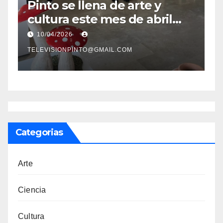
t
Pinto se llena de arte y
P
cultura este mes de abril
l
s
con una variada
f
10/04/2026
programación de
TELEVISIONPINTO@GMAIL.COM
TE
exposiciones y espectáculos
Categorias
Arte
Ciencia
Cultura