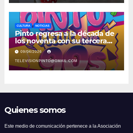
CULTURA
NOTICIAS
Pinto regresa a la década de
los noventa con su tercera
feria temática y deportiva
09/04/2026
TELEVISIONPINTO@GMAIL.COM
Quienes somos
Este medio de comunicación pertenece a la Asociación