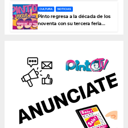
exposiciones y espectáculos
CULTURA
NOTICIAS
Pinto regresa a la década de los
noventa con su tercera feria
temática y deportiva