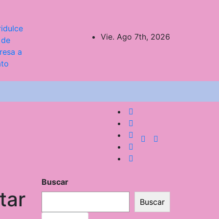
idulce
Vie. Ago 7th, 2026
 de
resa a
ato
Buscar
tar
Buscar