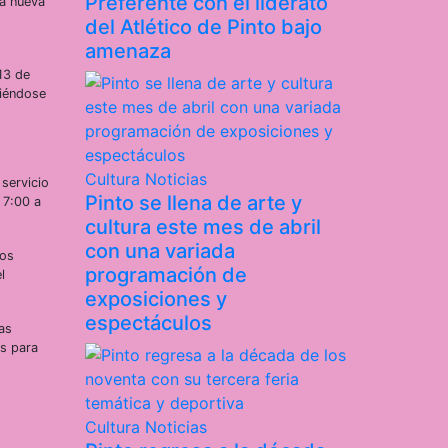
Preferente con el liderato
na nueva
del Atlético de Pinto bajo
amenaza
13 de
diéndose
Cultura
Noticias
 servicio
Pinto se llena de arte y
 7:00 a
cultura este mes de abril
con una variada
dos
programación de
l
exposiciones y
espectáculos
as
os para
Cultura
Noticias