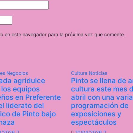
eb en este navegador para la próxima vez que comente.
tes
Negocios
Cultura
Noticias
ada agridulce
Pinto se llena de a
 los equipos
cultura este mes 
eños en Preferente
abril con una vari
l liderato del
programación de
tico de Pinto bajo
exposiciones y
naza
espectáculos
4/2026
10/04/2026