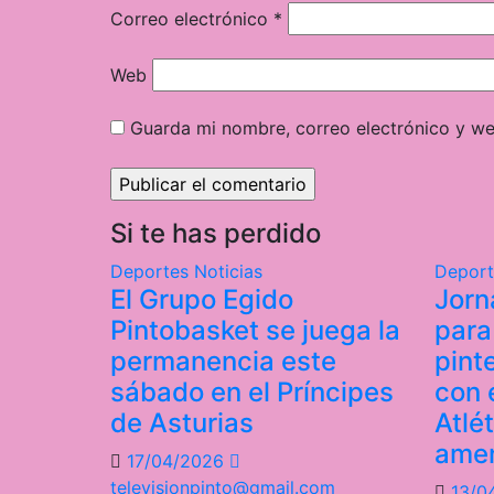
Correo electrónico
*
Web
Guarda mi nombre, correo electrónico y w
Si te has perdido
Deportes
Noticias
Depor
El Grupo Egido
Jorn
Pintobasket se juega la
para
permanencia este
pint
sábado en el Príncipes
con e
de Asturias
Atlé
ame
17/04/2026
televisionpinto@gmail.com
13/0