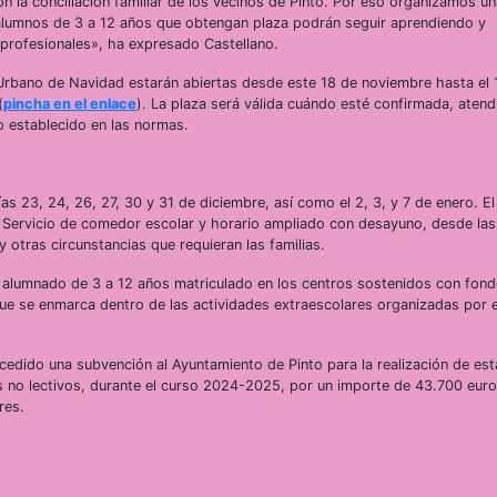
a conciliación familiar de los vecinos de Pinto. Por eso organizamos u
lumnos de 3 a 12 años que obtengan plaza podrán seguir aprendiendo y
s profesionales», ha expresado Castellano.
 Urbano de Navidad estarán abiertas desde este 18 de noviembre hasta el 
(
pincha en el enlace
). La plaza será válida cuándo esté confirmada, aten
lo establecido en las normas.
s 23, 24, 26, 27, 30 y 31 de diciembre, así como el 2, 3, y 7 de enero. El
. Servicio de comedor escolar y horario ampliado con desayuno, desde las
 otras circunstancias que requieran las familias.
alumnado de 3 a 12 años matriculado en los centros sostenidos con fon
ue se enmarca dentro de las actividades extraescolares organizadas por e
dido una subvención al Ayuntamiento de Pinto para la realización de est
ías no lectivos, durante el curso 2024-2025, por un importe de 43.700 eur
res.