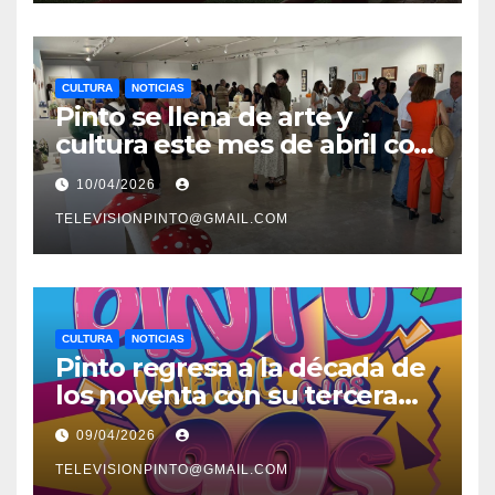
CULTURA
NOTICIAS
Pinto se llena de arte y
cultura este mes de abril con
una variada programación de
10/04/2026
exposiciones y espectáculos
TELEVISIONPINTO@GMAIL.COM
CULTURA
NOTICIAS
Pinto regresa a la década de
los noventa con su tercera
feria temática y deportiva
09/04/2026
TELEVISIONPINTO@GMAIL.COM