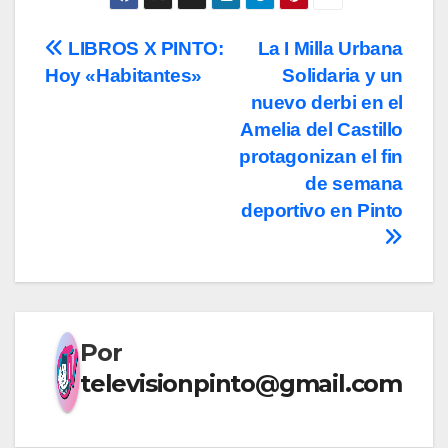
Navegación
LIBROS X PINTO:
La I Milla Urbana
Hoy «Habitantes»
Solidaria y un
de
nuevo derbi en el
entradas
Amelia del Castillo
protagonizan el fin
de semana
deportivo en Pinto
Por
televisionpinto@gmail.com