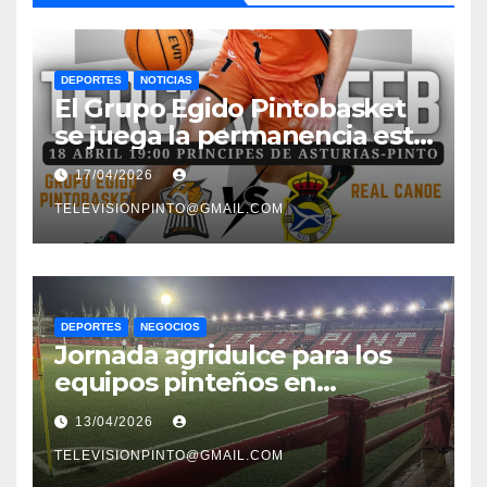
DEPORTES
NOTICIAS
El Grupo Egido Pintobasket
se juega la permanencia este
sábado en el Príncipes de
17/04/2026
Asturias
TELEVISIONPINTO@GMAIL.COM
DEPORTES
NEGOCIOS
Jornada agridulce para los
equipos pinteños en
Preferente con el liderato del
13/04/2026
Atlético de Pinto bajo
amenaza
TELEVISIONPINTO@GMAIL.COM