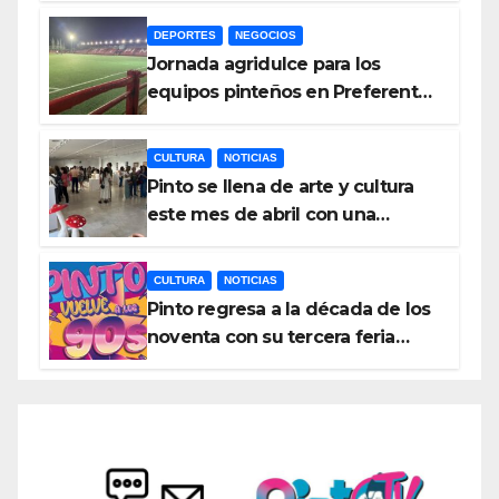
Asturias
DEPORTES
NEGOCIOS
Jornada agridulce para los
equipos pinteños en Preferente
con el liderato del Atlético de
Pinto bajo amenaza
CULTURA
NOTICIAS
Pinto se llena de arte y cultura
este mes de abril con una
variada programación de
exposiciones y espectáculos
CULTURA
NOTICIAS
Pinto regresa a la década de los
noventa con su tercera feria
temática y deportiva