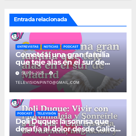
Entrada relacionada
ENTREVISTAS
NOTICIAS
PODCAST
Cometea: una gran familia
que teje alas en el sur de
Madrid
SEP 26, 2025
TELEVISIONPINTO@GMAIL.COM
PODCAST
TELEVISIÓN
Doli Duque: la sonrisa que
desafía al dolor desde Galicia