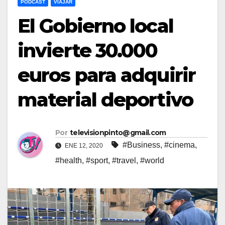
PODCAST
VIAJAR
El Gobierno local
invierte 30.000
euros para adquirir
material deportivo
Por
televisionpinto@gmail.com
#Business
,
#cinema
,
ENE 12, 2020
#health
,
#sport
,
#travel
,
#world