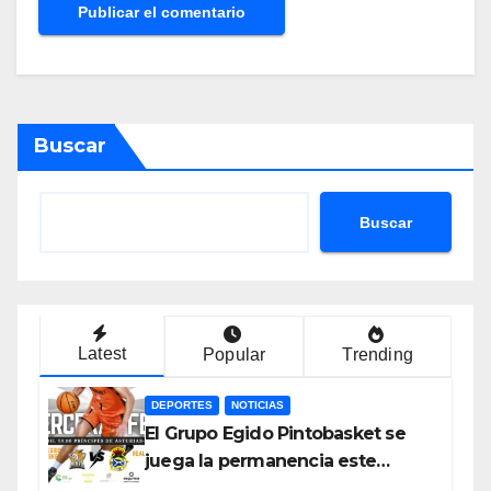
Buscar
Buscar
Latest
Popular
Trending
DEPORTES
NOTICIAS
El Grupo Egido Pintobasket se
juega la permanencia este
sábado en el Príncipes de