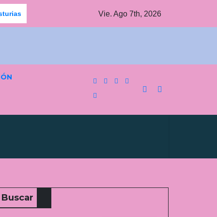
Vie. Ago 7th, 2026
sturias
Jornada agridulce para los equipos pinteños en Prefe
IÓN
Buscar