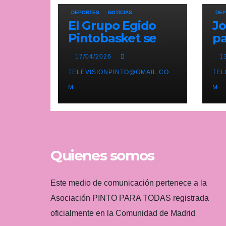
DEPORTES
NOTICIAS
DEP
El Grupo Egido
Jo
Pintobasket se
pa
juega la
pi
17/04/2026
1
permanencia este
Pr
sábado en el
TELEVISIONPINTO@GMAIL.CO
li
TEL
Príncipes de
At
M
M
Asturias
b
Quienes somos
Este medio de comunicación pertenece a la
Asociación PINTO PARA TODAS registrada
oficialmente en la Comunidad de Madrid