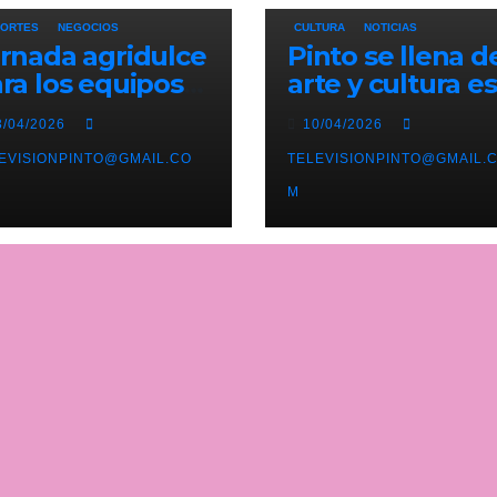
ORTES
NEGOCIOS
CULTURA
NOTICIAS
rnada agridulce
Pinto se llena d
ra los equipos
arte y cultura e
nteños en
mes de abril co
3/04/2026
10/04/2026
eferente con el
una variada
derato del
EVISIONPINTO@GMAIL.CO
programación d
TELEVISIONPINTO@GMAIL.
lético de Pinto
exposiciones y
M
ajo amenaza
espectáculos