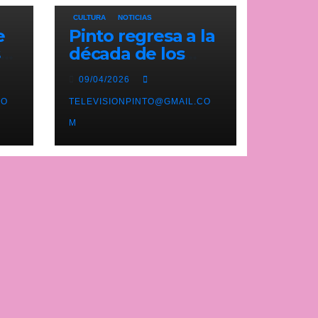
CULTURA
NOTICIAS
e
Pinto regresa a la
ste
década de los
n
noventa con su
09/04/2026
tercera feria
e
CO
temática y
TELEVISIONPINTO@GMAIL.CO
deportiva
M