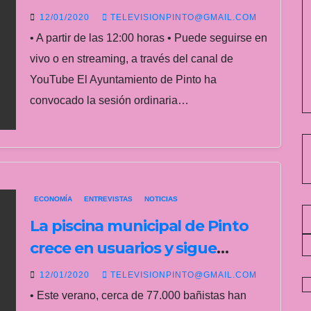
12/01/2020
TELEVISIONPINTO@GMAIL.COM
• A partir de las 12:00 horas • Puede seguirse en
vivo o en streaming, a través del canal de
YouTube El Ayuntamiento de Pinto ha
convocado la sesión ordinaria…
ECONOMÍA
ENTREVISTAS
NOTICIAS
La piscina municipal de Pinto
crece en usuarios y sigue
siendo un referente en la
12/01/2020
TELEVISIONPINTO@GMAIL.COM
Comunidad de Madrid
• Este verano, cerca de 77.000 bañistas han