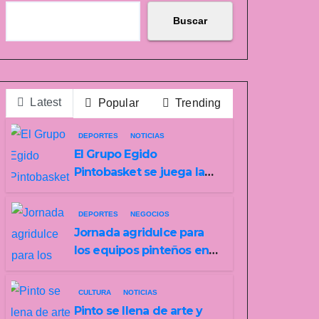
Buscar
Latest
Popular
Trending
DEPORTES
NOTICIAS
El Grupo Egido
Pintobasket se juega la
permanencia este sábado
en el Príncipes de
DEPORTES
NEGOCIOS
Asturias
Jornada agridulce para
los equipos pinteños en
Preferente con el liderato
del Atlético de Pinto bajo
CULTURA
NOTICIAS
amenaza
Pinto se llena de arte y