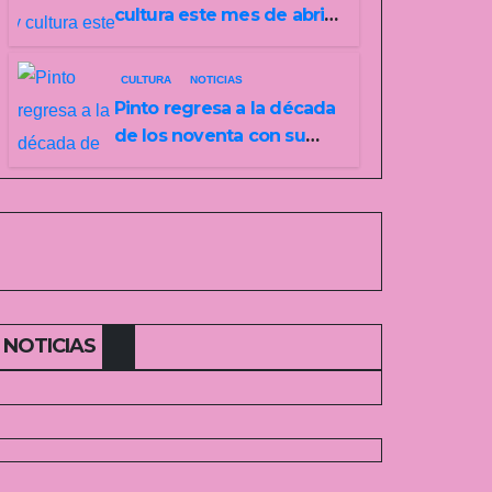
cultura este mes de abril
con una variada
programación de
CULTURA
NOTICIAS
exposiciones y
Pinto regresa a la década
espectáculos
de los noventa con su
tercera feria temática y
deportiva
NOTICIAS