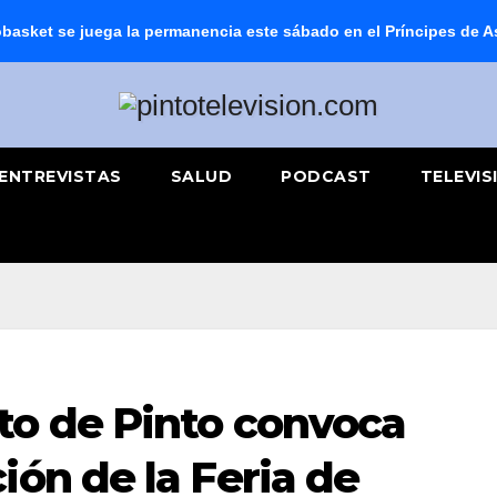
basket se juega la permanencia este sábado en el Príncipes de A
ENTREVISTAS
SALUD
PODCAST
TELEVIS
to de Pinto convoca
ión de la Feria de