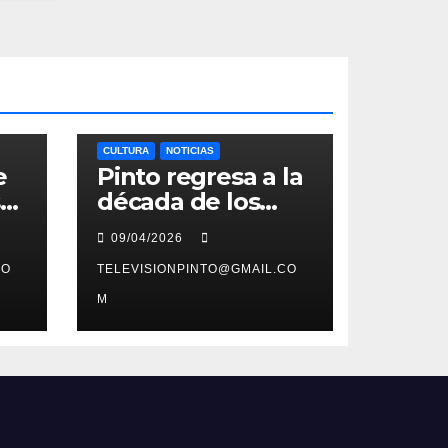
CULTURA
NOTICIAS
e
Pinto regresa a la
ste
década de los
n
noventa con su
09/04/2026
tercera feria
e
CO
temática y
TELEVISIONPINTO@GMAIL.CO
deportiva
M