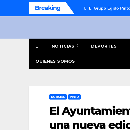
Saltar
Breaking
El Grupo Egido Pinto
al
contenido
NOTICIAS
DEPORTES
QUIENES SOMOS
NOTICIAS
PINTO
El Ayuntamien
una nueva edic