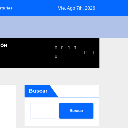
Vie. Ago 7th, 2026
sturias
Jornada agridulce para los equipos pinteños en Prefe
IÓN
Buscar
Buscar