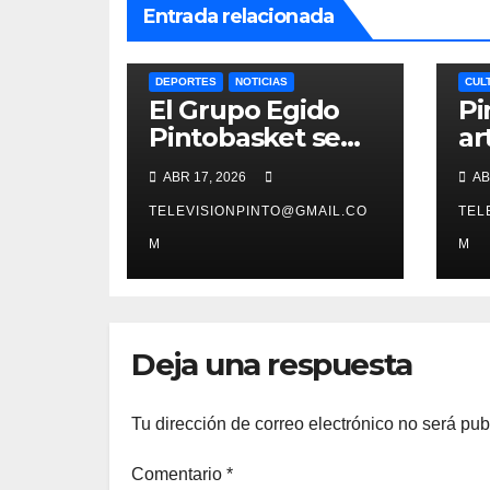
Entrada relacionada
DEPORTES
NOTICIAS
CUL
El Grupo Egido
Pi
Pintobasket se
ar
juega la
es
ABR 17, 2026
AB
permanencia
co
este sábado en el
TELEVISIONPINTO@GMAIL.CO
pr
TEL
Príncipes de
ex
M
M
Asturias
es
Deja una respuesta
Tu dirección de correo electrónico no será pub
Comentario
*