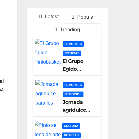
Latest
Popular
Trending
DEPORTES
NOTICIAS
El Grupo
Egido
Pintobasket
el
se juega la
DEPORTES
na
permanencia
NEGOCIOS
este sábado
Jornada
en el
agridulce
Príncipes de
para los
Asturias
equipos
CULTURA
pinteños en
NOTICIAS