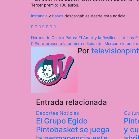
Tercer premio: 100 euros.
Instancia
y
bases
descargables desde esta noticia.
Navegación
Héroes de Cuatro Patas: El Amor y la Resiliencia de las 
Pinto presenta la primera edición del Mercado Infantil 
de
Por
televisionpi
entradas
Entrada relacionada
Deportes
Noticias
Cultu
El Grupo Egido
Pint
Pintobasket se juega
y cu
la permanencia este
abri