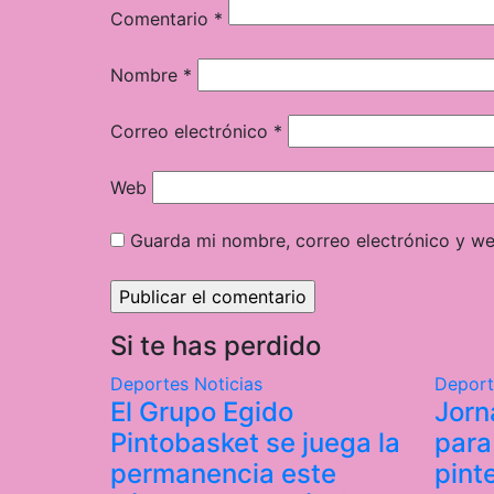
Comentario
*
Nombre
*
Correo electrónico
*
Web
Guarda mi nombre, correo electrónico y w
Si te has perdido
Deportes
Noticias
Depor
El Grupo Egido
Jorn
Pintobasket se juega la
para
permanencia este
pint