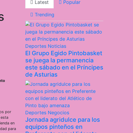
Latest
Popular
s
Trending
Deportes
Noticias
El Grupo Egido Pintobasket
se juega la permanencia
este sábado en el Príncipes
de Asturias
nto
ios por
Deportes
Negocios
 esta
Jornada agridulce para los
ienda en
equipos pinteños en
iudad para