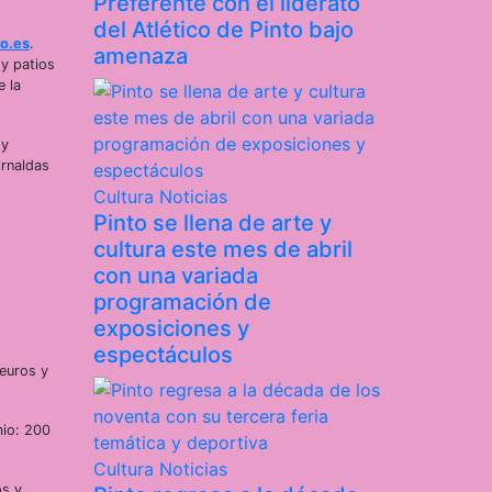
Preferente con el liderato
del Atlético de Pinto bajo
o.es
.
amenaza
 y patios
e la
y
irnaldas
Cultura
Noticias
Pinto se llena de arte y
cultura este mes de abril
con una variada
programación de
exposiciones y
espectáculos
euros y
io: 200
Cultura
Noticias
s y