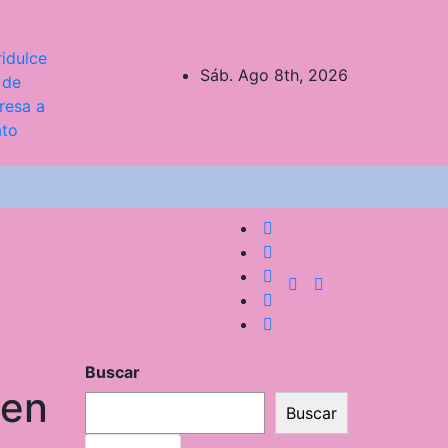
idulce
Sáb. Ago 8th, 2026
 de
resa a
ato
Buscar
 en
Buscar