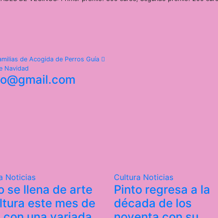
Familias de Acogida de Perros Guía
de Navidad
nto@gmail.com
ra
Noticias
Cultura
Noticias
o se llena de arte
Pinto regresa a la
ltura este mes de
década de los
l con una variada
noventa con su