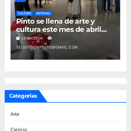
CULTURA
NOTICIAS
C
t
Pinto se llena de arte y
P
cultura este mes de abril
l
s
con una variada
f
10/04/2026
programación de
TELEVISIONPINTO@GMAIL.COM
TE
exposiciones y espectáculos
Categorias
Arte
Ciencia