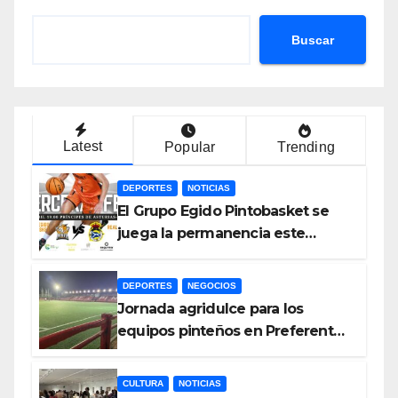
Buscar
Latest
Popular
Trending
DEPORTES
NOTICIAS
El Grupo Egido Pintobasket se
juega la permanencia este
sábado en el Príncipes de
Asturias
DEPORTES
NEGOCIOS
Jornada agridulce para los
equipos pinteños en Preferente
con el liderato del Atlético de
Pinto bajo amenaza
CULTURA
NOTICIAS