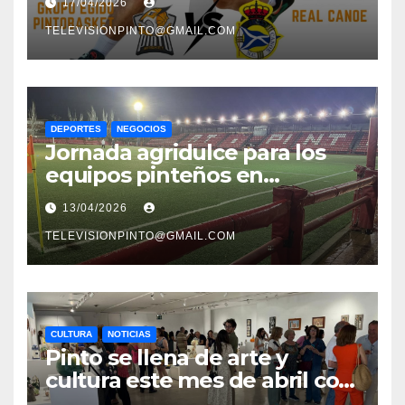
17/04/2026
Asturias
TELEVISIONPINTO@GMAIL.COM
DEPORTES
NEGOCIOS
Jornada agridulce para los
equipos pinteños en
Preferente con el liderato del
13/04/2026
Atlético de Pinto bajo
amenaza
TELEVISIONPINTO@GMAIL.COM
CULTURA
NOTICIAS
Pinto se llena de arte y
cultura este mes de abril con
una variada programación de