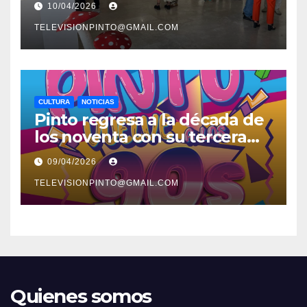
10/04/2026
exposiciones y espectáculos
TELEVISIONPINTO@GMAIL.COM
CULTURA
NOTICIAS
Pinto regresa a la década de
los noventa con su tercera
feria temática y deportiva
09/04/2026
TELEVISIONPINTO@GMAIL.COM
Quienes somos