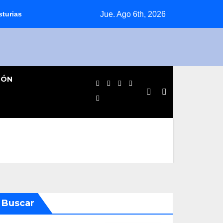
Jue. Ago 6th, 2026
sturias
Jornada agridulce para los equipos pinteños en Prefe
IÓN
Buscar