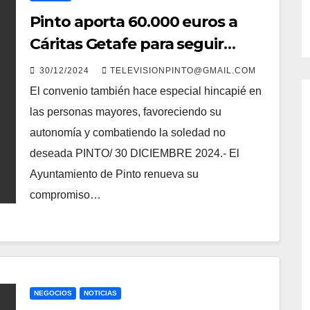
Pinto aporta 60.000 euros a
Cáritas Getafe para seguir
cubriendo las necesidades
30/12/2024
TELEVISIONPINTO@GMAIL.COM
básicas de las familias
El convenio también hace especial hincapié en
vulnerables
las personas mayores, favoreciendo su
autonomía y combatiendo la soledad no
deseada PINTO/ 30 DICIEMBRE 2024.- El
Ayuntamiento de Pinto renueva su
compromiso…
NEGOCIOS
NOTICIAS