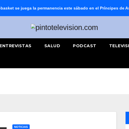
basket se juega la permanencia este sábado en el Príncipes de A
ENTREVISTAS
SALUD
PODCAST
TELEVIS
NOTICIAS