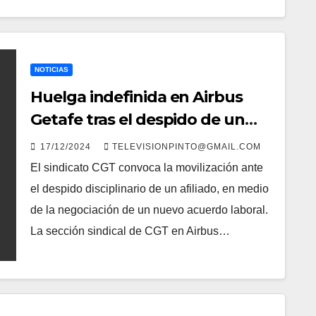
NOTICIAS
Huelga indefinida en Airbus
Getafe tras el despido de un
trabajador y las tensiones por el
17/12/2024
TELEVISIONPINTO@GMAIL.COM
convenio colectivo
El sindicato CGT convoca la movilización ante
el despido disciplinario de un afiliado, en medio
de la negociación de un nuevo acuerdo laboral.
La sección sindical de CGT en Airbus…