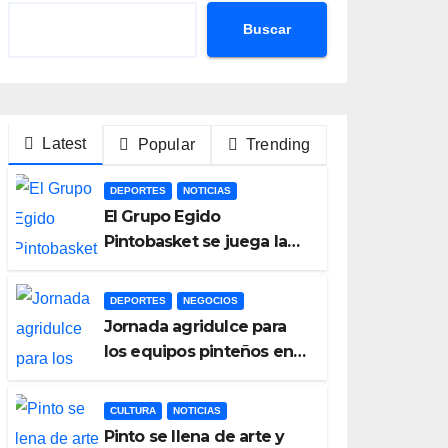
Buscar
Latest
Popular
Trending
DEPORTES
NOTICIAS
El Grupo Egido
Pintobasket se juega la
permanencia este sábado
en el Príncipes de
DEPORTES
NEGOCIOS
Asturias
Jornada agridulce para
los equipos pinteños en
Preferente con el liderato
del Atlético de Pinto bajo
CULTURA
NOTICIAS
amenaza
Pinto se llena de arte y