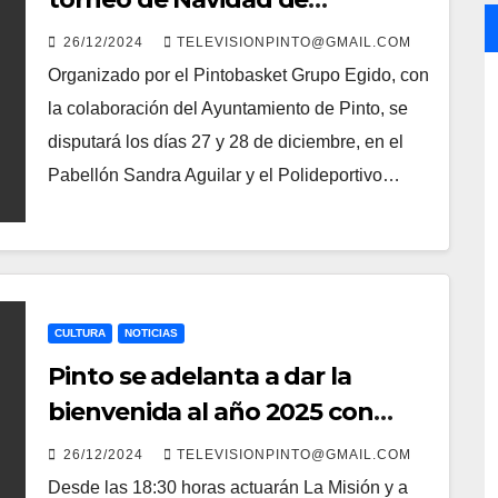
baloncesto a favor de la
26/12/2024
TELEVISIONPINTO@GMAIL.COM
investigación contra el cáncer
Organizado por el Pintobasket Grupo Egido, con
infantil
la colaboración del Ayuntamiento de Pinto, se
disputará los días 27 y 28 de diciembre, en el
Pabellón Sandra Aguilar y el Polideportivo…
CULTURA
NOTICIAS
Pinto se adelanta a dar la
bienvenida al año 2025 con
unas divertidas y
26/12/2024
TELEVISIONPINTO@GMAIL.COM
multitudinarias Preuvas
Desde las 18:30 horas actuarán La Misión y a