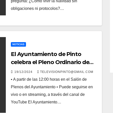
pregunta: ¿Cómo vivir la Navidad sin
obligaciones ni protocolos?…
NOTICIAS
El Ayuntamiento de Pinto
celebra el Pleno Ordinario de
diciembre el jueves día 19
19/12/2024
TELEVISIONPINTO@GMAIL.COM
• A partir de las 12:00 horas en el Salón de
Plenos del Ayuntamiento • Puede seguirse en
vivo o en streaming, a través del canal de
YouTube El Ayuntamiento…