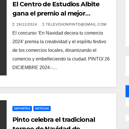
El Centro de Estudios Albite
gana el premio al mejor
escaparate navideño de Pinto
26/12/2024
TELEVISIONPINTO@GMAIL.COM
por segundo año consecutivo
El concurso ‘En Navidad decora tu comercio
2024’ premia la creatividad y el espíritu festivo
de los comercios locales, dinamizando el
comercio y embelleciendo la ciudad. PINTO/ 26
DICIEMBRE 2024.-…
DEPORTES
NOTICIAS
Pinto celebra el tradicional
torneo de Navidad de