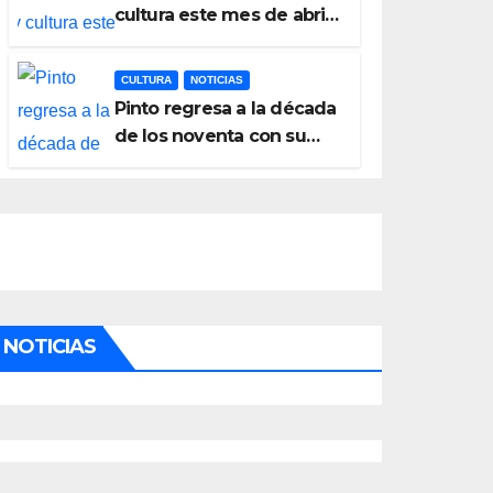
cultura este mes de abril
con una variada
programación de
CULTURA
NOTICIAS
exposiciones y
Pinto regresa a la década
espectáculos
de los noventa con su
tercera feria temática y
deportiva
NOTICIAS