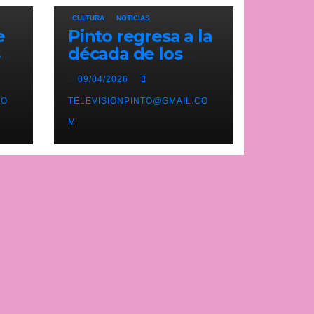
CULTURA
NOTICIAS
e
Pinto regresa a la
ste
década de los
n
noventa con su
09/04/2026
tercera feria
e
CO
temática y
TELEVISIONPINTO@GMAIL.CO
deportiva
M