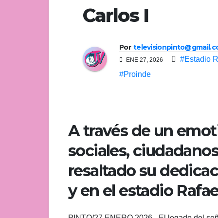
Carlos I
Por
televisionpinto@gmail.
#Estadio 
ENE 27, 2026
#Proinde
A través de un emo
sociales, ciudadano
resaltado su dedicac
y en el estadio Raf
PINTO/27 ENERO 2026.- El legado del señor 