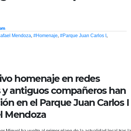
com
Rafael Mendoza
,
#Homenaje
,
#Parque Juan Carlos I
,
tivo homenaje en redes
s y antiguos compañeros han
ión en el Parque Juan Carlos I
ael Mendoza
Miguel ha vuelto al primer plano de la actualidad local tras l