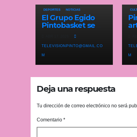
DEPORTES
NOTICIAS
CUL
El Grupo Egido
Pi
Pintobasket se
ar
juega la
es
ABR 17, 2026
AB
permanencia
co
este sábado en el
TELEVISIONPINTO@GMAIL.CO
pr
TEL
Príncipes de
ex
M
M
Asturias
es
Deja una respuesta
Tu dirección de correo electrónico no será pub
Comentario
*