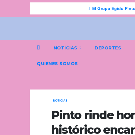
Saltar
Breaking
El Grupo Egido Pinto
al
contenido
NOTICIAS
DEPORTES
QUIENES SOMOS
NOTICIAS
Pinto rinde ho
histórico enca