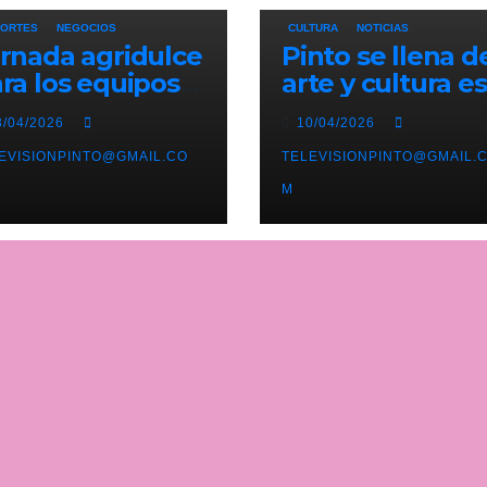
ORTES
NEGOCIOS
CULTURA
NOTICIAS
rnada agridulce
Pinto se llena d
ra los equipos
arte y cultura e
nteños en
mes de abril co
3/04/2026
10/04/2026
eferente con el
una variada
derato del
EVISIONPINTO@GMAIL.CO
programación d
TELEVISIONPINTO@GMAIL.
lético de Pinto
exposiciones y
M
ajo amenaza
espectáculos