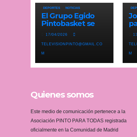
DEPORTES
NOTICIAS
DEP
El Grupo Egido
Jo
Pintobasket se
pa
juega la
pi
17/04/2026
1
permanencia este
Pr
sábado en el
TELEVISIONPINTO@GMAIL.CO
li
TEL
Príncipes de
At
M
M
Asturias
b
Quienes somos
Este medio de comunicación pertenece a la
Asociación PINTO PARA TODAS registrada
oficialmente en la Comunidad de Madrid