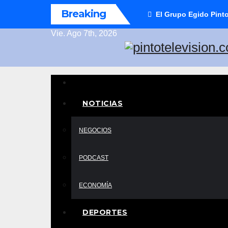
Saltar
Breaking
El Grupo Egido Pinto
al
Vie. Ago 7th, 2026
contenido
Un medio de comunicación para todas y to
pintotelevisio
NOTICIAS
NEGOCIOS
PODCAST
ECONOMÍA
DEPORTES