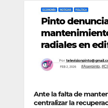
ECONOMÍA
NOTICIAS
POLÍTICA
Pinto denuncia
mantenimiento 
radiales en edi
Por
televisionpinto@gmail.
#Aserpinto
,
#Cl
FEB 2, 2026
Ante la falta de mante
centralizar la recupera