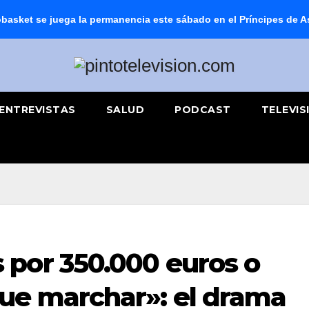
basket se juega la permanencia este sábado en el Príncipes de A
ENTREVISTAS
SALUD
PODCAST
TELEVIS
por 350.000 euros o
ue marchar»: el drama