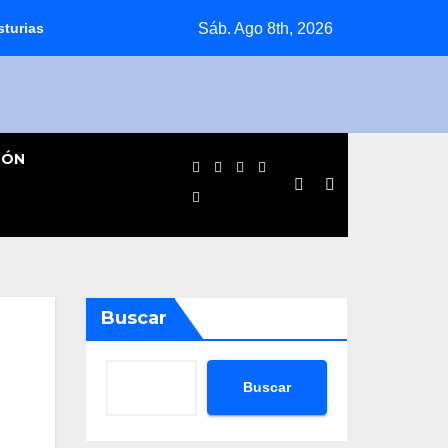
Sáb. Ago 8th, 2026
sturias
Jornada agridulce para los equipos pinteños en Prefe
IÓN
Buscar
Buscar