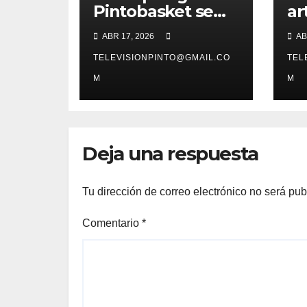
Pintobasket se
ar
juega la
es
ABR 17, 2026
AB
permanencia
co
este sábado en el
TELEVISIONPINTO@GMAIL.CO
pr
TEL
Príncipes de
ex
M
M
Asturias
es
Deja una respuesta
Tu dirección de correo electrónico no será pub
Comentario
*