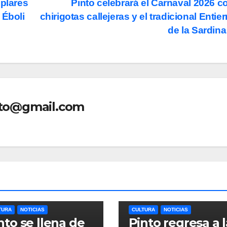
mplares
Pinto celebrará el Carnaval 2026 c
 Éboli
chirigotas callejeras y el tradicional Entier
de la Sardin
nto@gmail.com
TURA
NOTICIAS
CULTURA
NOTICIAS
nto se llena de
Pinto regresa a l