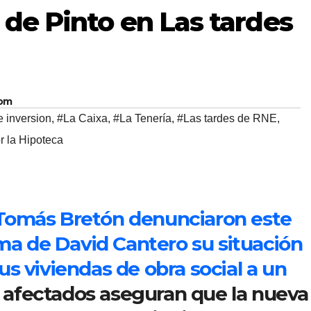
 de Pinto en Las tardes
com
 inversion
,
#La Caixa
,
#La Tenería
,
#Las tardes de RNE
,
r la Hipoteca
e Tomás Bretón denunciaron este
ma de David Cantero su situación
sus viviendas de obra social a un
s afectados aseguran que la nueva