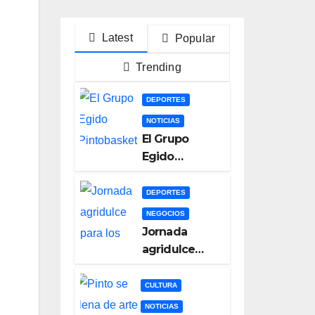
Latest
Popular
Trending
DEPORTES
NOTICIAS
El Grupo
Egido
Pintobasket
se juega la
DEPORTES
permanencia
NEGOCIOS
este sábado
Jornada
en el
agridulce
Príncipes de
para los
Asturias
equipos
CULTURA
pinteños en
NOTICIAS