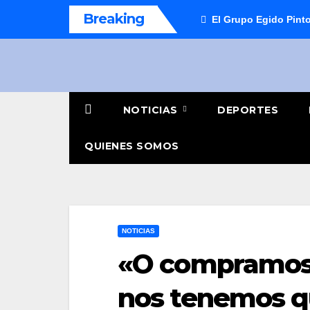
Saltar
Breaking
El Grupo Egido Pinto
al
contenido
NOTICIAS
DEPORTES
QUIENES SOMOS
NOTICIAS
«O compramos 
nos tenemos q