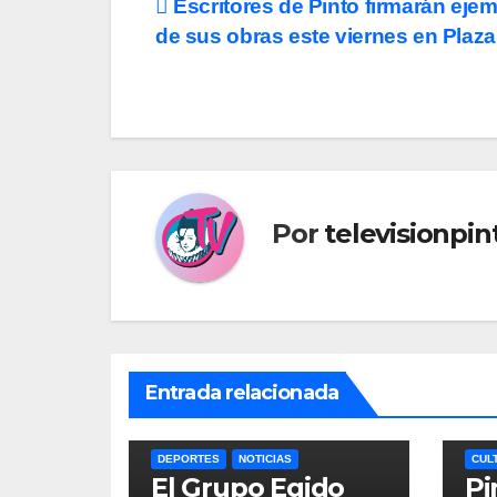
Navegación
Escritores de Pinto firmarán eje
de sus obras este viernes en Plaza
de
entradas
Por
televisionpi
Entrada relacionada
DEPORTES
NOTICIAS
CUL
El Grupo Egido
Pi