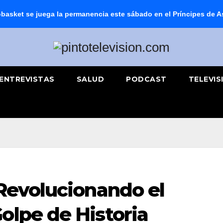
basket se juega la permanencia este sábado en el Príncipes de A
ENTREVISTAS
SALUD
PODCAST
TELEVIS
 Revolucionando el
olpe de Historia