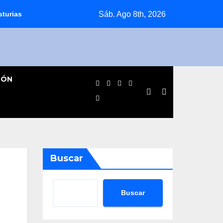
Sáb. Ago 8th, 2026
sturias
Jornada agridulce para los equipos pinteños en Prefe
IÓN
Buscar
Buscar