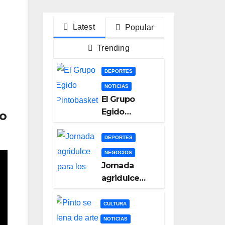
Latest
Popular
Trending
DEPORTES
NOTICIAS
El Grupo
Egido
do
Pintobasket
se juega la
DEPORTES
permanencia
NEGOCIOS
este sábado
Jornada
en el
agridulce
Príncipes de
para los
Asturias
equipos
CULTURA
pinteños en
NOTICIAS