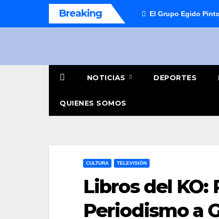
Saltar
Breaking
El Grupo Egido Pinto
al
contenido
NOTICIAS
DEPORTES
QUIENES SOMOS
CULTURA
TELEVISIÓN
Libros del KO:
Periodismo a G