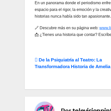
En un panorama donde el periodismo enfren
espacio para el rigor, la emoción y la crea
historias nunca había sido tan apasionante.
🔗 Descubre más en su página web:
www.l
📩 ¿Tienes una historia que contar? Escríb
Navegación
De la Psiquiatría al Teatro: La
Transformadora Historia de Amelia
de
entradas
Por
televisionpi