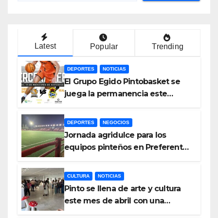
Latest
Popular
Trending
DEPORTES
NOTICIAS
El Grupo Egido Pintobasket se
juega la permanencia este
sábado en el Príncipes de
Asturias
DEPORTES
NEGOCIOS
Jornada agridulce para los
equipos pinteños en Preferente
con el liderato del Atlético de
Pinto bajo amenaza
CULTURA
NOTICIAS
Pinto se llena de arte y cultura
este mes de abril con una
variada programación de