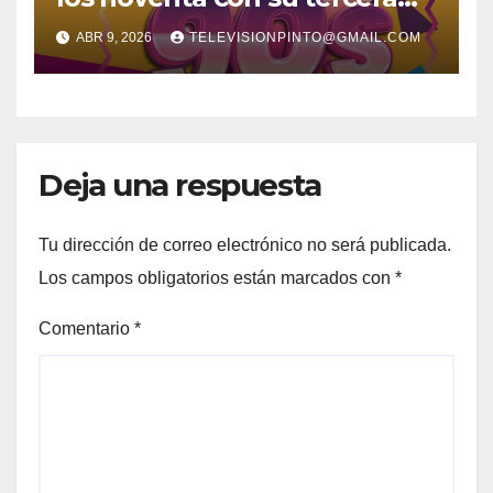
feria temática y deportiva
ABR 9, 2026
TELEVISIONPINTO@GMAIL.COM
Deja una respuesta
Tu dirección de correo electrónico no será publicada.
Los campos obligatorios están marcados con
*
Comentario
*