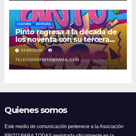
CULTURA
NOTICIAS
Pinto regresa a la década de
los noventa con su tercera
feria temática y deportiva
09/04/2026
TELEVISIONPINTO@GMAIL.COM
Quienes somos
Este medio de comunicación pertenece a la Asociación
PINTO PARA TODAS registrada oficialmente en la