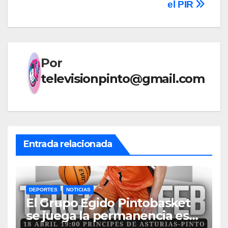
el PIR
Por
televisionpinto@gmail.com
Entrada relacionada
DEPORTES
NOTICIAS
El Grupo Egido Pintobasket
se juega la permanencia este