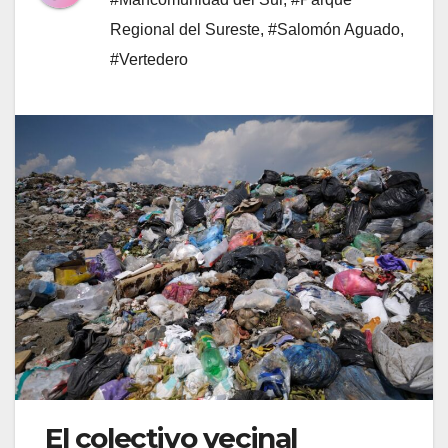
Regional del Sureste
,
#Salomón Aguado
,
#Vertedero
El colectivo vecinal