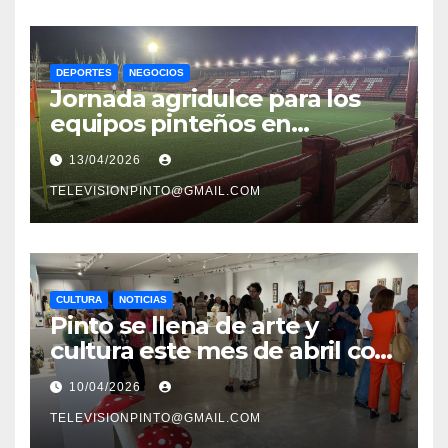
DEPORTES
NEGOCIOS
Jornada agridulce para los
equipos pinteños en
Preferente con el liderato del
13/04/2026
Atlético de Pinto bajo
amenaza
TELEVISIONPINTO@GMAIL.COM
CULTURA
NOTICIAS
Pinto se llena de arte y
cultura este mes de abril con
una variada programación de
10/04/2026
exposiciones y espectáculos
TELEVISIONPINTO@GMAIL.COM