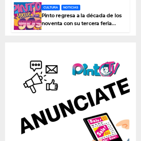
exposiciones y espectáculos
CULTURA
NOTICIAS
Pinto regresa a la década de los
noventa con su tercera feria
temática y deportiva