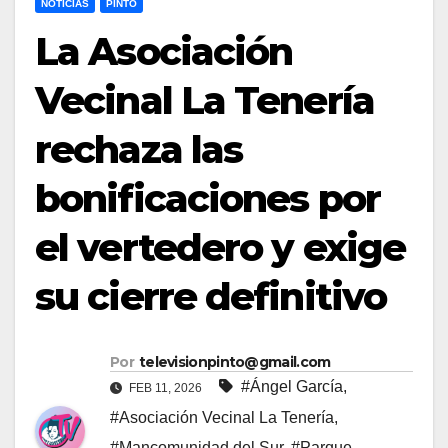
NOTICIAS
PINTO
La Asociación
Vecinal La Tenería
rechaza las
bonificaciones por
el vertedero y exige
su cierre definitivo
Por
televisionpinto@gmail.com
#Ángel García
,
FEB 11, 2026
#Asociación Vecinal La Tenería
,
#Mancomunidad del Sur
,
#Parque