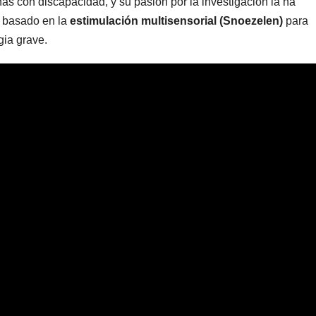
as con discapacidad, y su pasión por la investigación la ha
o basado en la
estimulación multisensorial (Snoezelen)
para
gia grave.