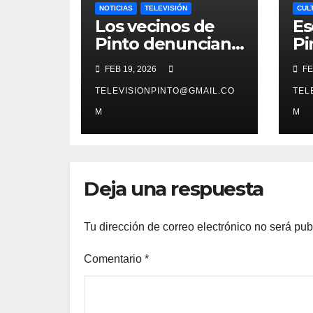
NOTICIAS
TELEVISIÓN
CUL
Los vecinos de
Es
Pinto denuncian
Pi
el peligro de
ej
FEB 19, 2026
FE
derrumbe en una
su
calle principal del
TELEVISIONPINTO@GMAIL.CO
vi
TEL
centro
Éb
M
M
Deja una respuesta
Tu dirección de correo electrónico no será pub
Comentario
*