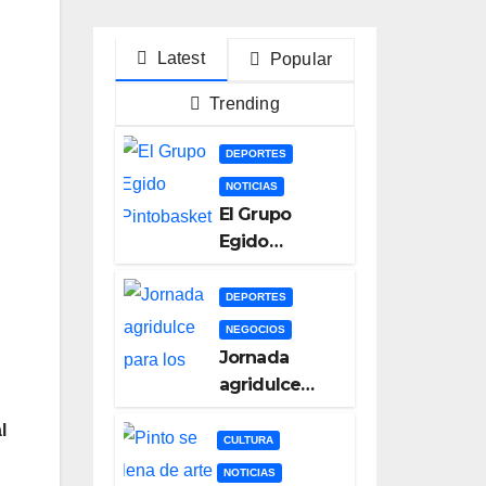
Latest
Popular
Trending
DEPORTES
NOTICIAS
El Grupo
Egido
Pintobasket
se juega la
DEPORTES
permanencia
NEGOCIOS
este sábado
Jornada
en el
agridulce
Príncipes de
para los
Asturias
l
equipos
CULTURA
pinteños en
NOTICIAS