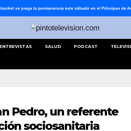
basket se juega la permanencia este sábado en el Príncipes de A
ENTREVISTAS
SALUD
PODCAST
TELEVIS
an Pedro, un referente
ción sociosanitaria