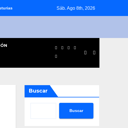
Sáb. Ago 8th, 2026
sturias
Jornada agridulce para los equipos pinteños en Prefe
IÓN
Buscar
Buscar