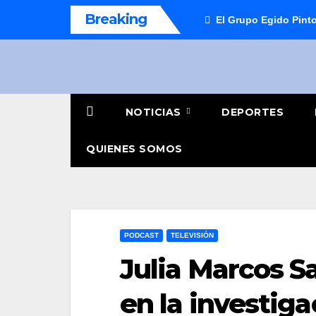
Saltar
Breaking
El Grupo Egido Pinto
al
contenido
NOTICIAS
DEPORTES
QUIENES SOMOS
PODCAST
TELEVISIÓN
Julia Marcos S
en la investiga