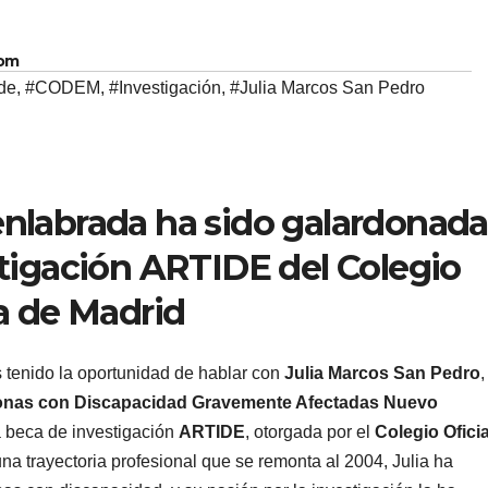
com
de
,
#CODEM
,
#Investigación
,
#Julia Marcos San Pedro
nlabrada ha sido galardonada
stigación ARTIDE del Colegio
ía de Madrid
enido la oportunidad de hablar con
Julia Marcos San Pedro
,
sonas con Discapacidad Gravemente Afectadas Nuevo
 beca de investigación
ARTIDE
, otorgada por el
Colegio Oficia
una trayectoria profesional que se remonta al 2004, Julia ha