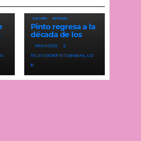
CULTURA
NOTICIAS
e
Pinto regresa a la
ste
década de los
n
noventa con su
09/04/2026
tercera feria
e
CO
temática y
TELEVISIONPINTO@GMAIL.CO
deportiva
M