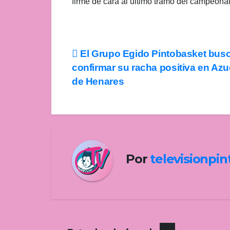
firme de cara al último tramo del campeonat
Navegación
El Grupo Egido Pintobasket bus
confirmar su racha positiva en Az
de
de Henares
entradas
Por
televisionpi