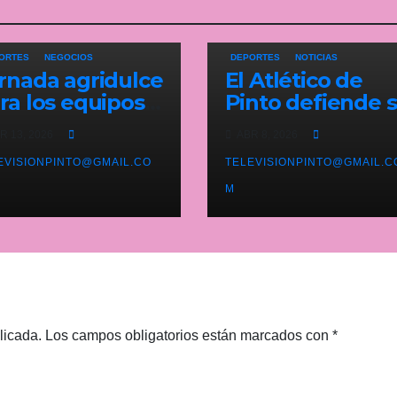
ORTES
NEGOCIOS
DEPORTES
NOTICIAS
rnada agridulce
El Atlético de
ra los equipos
Pinto defiende 
nteños en
liderato este
R 13, 2026
ABR 8, 2026
eferente con el
domingo ante el
derato del
EVISIONPINTO@GMAIL.CO
Carabanchel
TELEVISIONPINTO@GMAIL.C
lético de Pinto
M
jo amenaza
licada.
Los campos obligatorios están marcados con
*