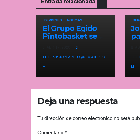
Entrada relacionada
DEPORTES
NOTICIAS
DEP
El Grupo Egido
Jo
Pintobasket se
pa
juega la
pi
ABR 17, 2026
AB
permanencia
Pr
este sábado en el
TELEVISIONPINTO@GMAIL.CO
li
TEL
Príncipes de
At
M
M
Asturias
ba
Deja una respuesta
Tu dirección de correo electrónico no será pub
Comentario
*