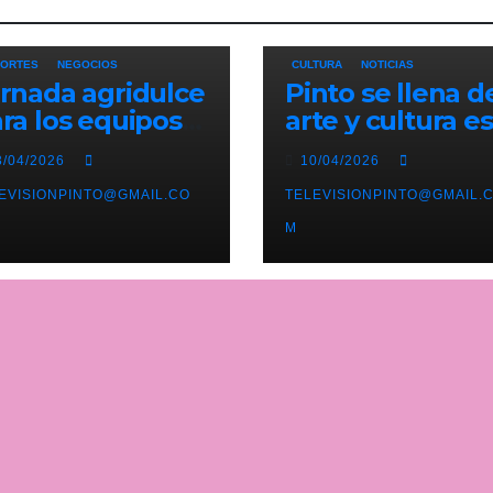
ORTES
NEGOCIOS
CULTURA
NOTICIAS
rnada agridulce
Pinto se llena d
ra los equipos
arte y cultura e
nteños en
mes de abril co
3/04/2026
10/04/2026
eferente con el
una variada
derato del
EVISIONPINTO@GMAIL.CO
programación d
TELEVISIONPINTO@GMAIL.
lético de Pinto
exposiciones y
M
ajo amenaza
espectáculos