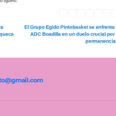
o liguero.
ca
El Grupo Egido Pintobasket se enfrenta 
uqueca
ADC Boadilla en un duelo crucial por 
permanenci
nto@gmail.com