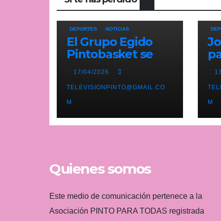
DEPORTES
NOTICIAS
DEP
El Grupo Egido
Jo
Pintobasket se
pa
juega la
pi
17/04/2026
1
permanencia este
Pr
sábado en el
TELEVISIONPINTO@GMAIL.CO
li
TEL
Príncipes de
At
M
M
Asturias
b
Quienes somos
Este medio de comunicación pertenece a la
Asociación PINTO PARA TODAS registrada