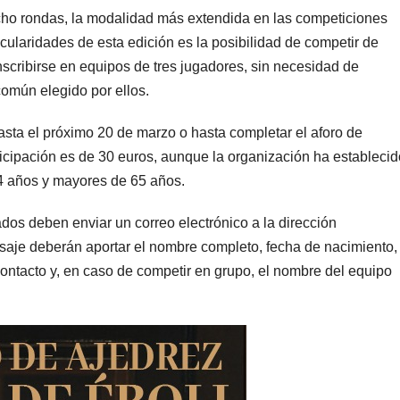
 ocho rondas, la modalidad más extendida en las competiciones
icularidades de esta edición es la posibilidad de competir de
nscribirse en equipos de tres jugadores, sin necesidad de
DEPORTES
NOTICIAS
CULTURA
omún elegido por ellos.
El Grupo
Pint
Egido
llen
sta el próximo 20 de marzo o hasta completar el aforo de
ticipación es de 30 euros, aunque la organización ha establecid
Pintobasket
y cu
17/04/2026
10/04/
4 años y mayores de 65 años.
se juega la
este
TELEVISIONPINTO@GMAIL.C
TELEVISI
sados deben enviar un correo electrónico a la dirección
OM
OM
permanenci
abri
aje deberán aportar el nombre completo, fecha de nacimiento,
a este
vari
contacto y, en caso de competir en grupo, el nombre del equipo
sábado en el
pro
Príncipes de
n de
Asturias
expo