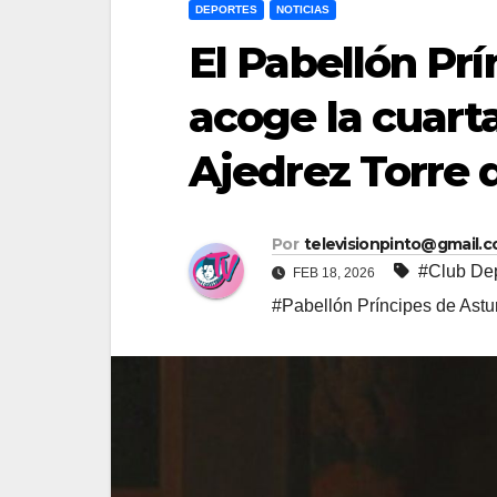
DEPORTES
NOTICIAS
El Pabellón Prí
acoge la cuart
Ajedrez Torre 
Por
televisionpinto@gmail.
#Club Dep
FEB 18, 2026
#Pabellón Príncipes de Astu