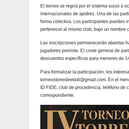
El torneo se regirá por el sistema suizo a
internacionales de ajedrez. Una de las part
forma colectiva. Los participantes pueden i
pertenecer al mismo club, bajo un nombre c
Las inscripciones permanecerán abiertas ha
jugadores previsto. El coste general de par
descuentos específicos para menores de 1
Para formalizar la participación, los intere
torneostorredeeboli@gmail.com. En el mens
ID FIDE, club de procedencia, teléfono de 
correspondiente.