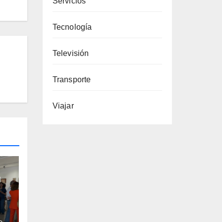
Servicios
Tecnología
Televisión
Transporte
Viajar
e
l