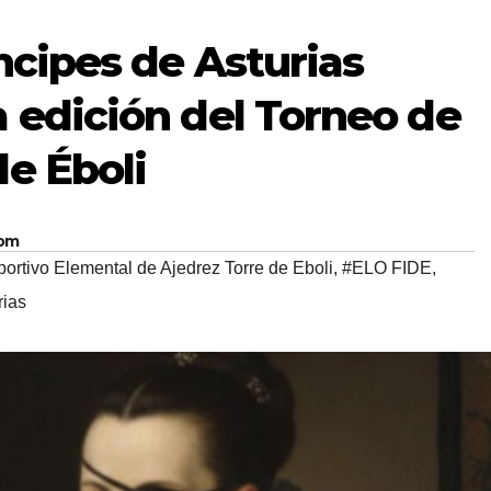
ncipes de Asturias
a edición del Torneo de
de Éboli
com
ortivo Elemental de Ajedrez Torre de Eboli
,
#ELO FIDE
,
rias