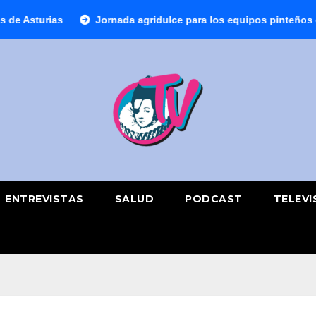
Jornada agridulce para los equipos pinteños en Preferente co
ENTREVISTAS
SALUD
PODCAST
TELEVI