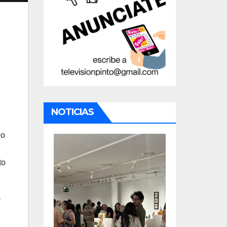
NOTICIAS
zo
to
y