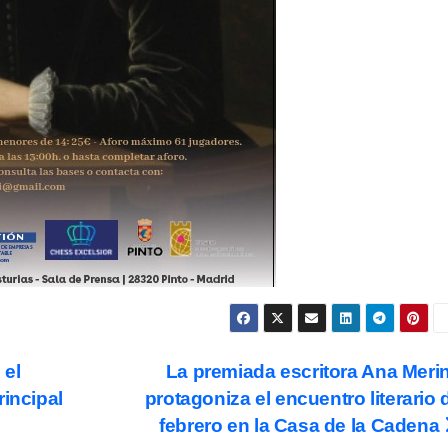
 el
La premiada escritora Ana Meri
rincipal
protagoniza el encuentro literario 
febrero en la Casa de la Cadena