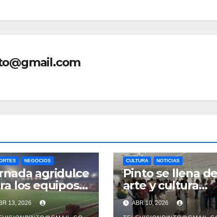
nto@gmail.com
ORTES
NEGOCIOS
CULTURA
NOTICIAS
rnada agridulce
Pinto se llena d
ra los equipos
arte y cultura
nteños en
este mes de abri
BR 13, 2026
ABR 10, 2026
eferente con el
con una variada