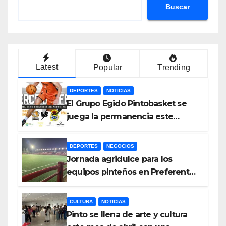
Buscar
Latest
Popular
Trending
DEPORTES
NOTICIAS
El Grupo Egido Pintobasket se
juega la permanencia este
sábado en el Príncipes de
Asturias
DEPORTES
NEGOCIOS
Jornada agridulce para los
equipos pinteños en Preferente
con el liderato del Atlético de
Pinto bajo amenaza
CULTURA
NOTICIAS
Pinto se llena de arte y cultura