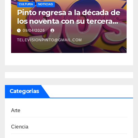
CULTURA
NOTICIAS
D
Pinto regresa a la década de
E
los noventa con su tercera
d
feria temática y deportiva
d
09/04/2026
C
TELEVISIONPINTO@GMAIL.COM
TE
s
Categorias
Arte
Ciencia