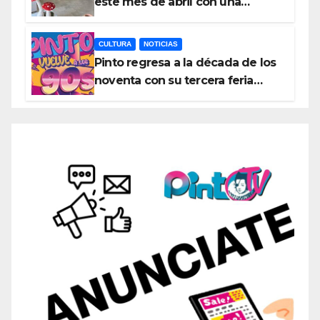
este mes de abril con una
variada programación de
exposiciones y espectáculos
CULTURA
NOTICIAS
Pinto regresa a la década de los
noventa con su tercera feria
temática y deportiva