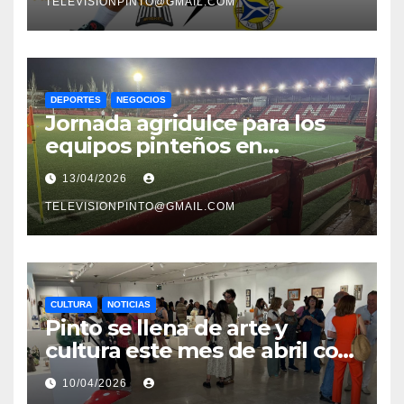
TELEVISIONPINTO@GMAIL.COM
DEPORTES
NEGOCIOS
Jornada agridulce para los
equipos pinteños en
Preferente con el liderato del
13/04/2026
Atlético de Pinto bajo
amenaza
TELEVISIONPINTO@GMAIL.COM
CULTURA
NOTICIAS
Pinto se llena de arte y
cultura este mes de abril con
una variada programación de
10/04/2026
exposiciones y espectáculos