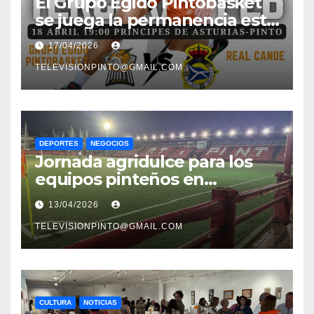
El Grupo Egido Pintobasket
se juega la permanencia este
sábado en el Príncipes de
17/04/2026
Asturias
TELEVISIONPINTO@GMAIL.COM
DEPORTES
NEGOCIOS
Jornada agridulce para los
equipos pinteños en
Preferente con el liderato del
13/04/2026
Atlético de Pinto bajo
amenaza
TELEVISIONPINTO@GMAIL.COM
CULTURA
NOTICIAS