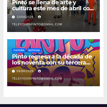
Pinto se llena de arte y
cultura este mes de abril con
una variada programación de
10/04/2026
exposiciones y espectáculos
TELEVISIONPINTO@GMAIL.COM
CULTURA
NOTICIAS
Pinto regresa a la década de
los noventa con su tercera
feria temática y deportiva
09/04/2026
TELEVISIONPINTO@GMAIL.COM