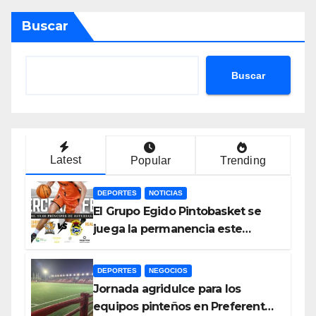
Buscar
Buscar
Latest
Popular
Trending
DEPORTES
NOTICIAS
El Grupo Egido Pintobasket se
juega la permanencia este
sábado en el Príncipes de
Asturias
DEPORTES
NEGOCIOS
Jornada agridulce para los
equipos pinteños en Preferente