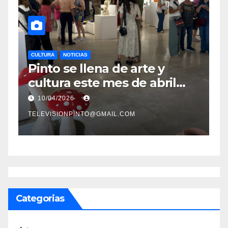
CULTURA
NOTICIAS
C
t
Pinto se llena de arte y
P
cultura este mes de abril
l
s
con una variada
f
10/04/2026
programación de
TELEVISIONPINTO@GMAIL.COM
TE
exposiciones y espectáculos
Categorias