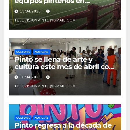
equipos pinteños en
Preferente con el liderato del
13/04/2026
Atlético de Pinto bajo
amenaza
TELEVISIONPINTO@GMAIL.COM
CULTURA
NOTICIAS
Pinto se llena de arte y
cultura este mes de abril con
una variada programación de
10/04/2026
exposiciones y espectáculos
TELEVISIONPINTO@GMAIL.COM
CULTURA
NOTICIAS
Pinto regresa a la década de