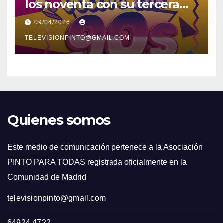
los noventa con su tercera
feria temática y deportiva
09/04/2026
TELEVISIONPINTO@GMAIL.COM
Quienes somos
Este medio de comunicación pertenece a la Asociación
PINTO PARA TODAS registrada oficialmente en la
Comunidad de Madrid
televisionpinto@gmail.com
64924 4722