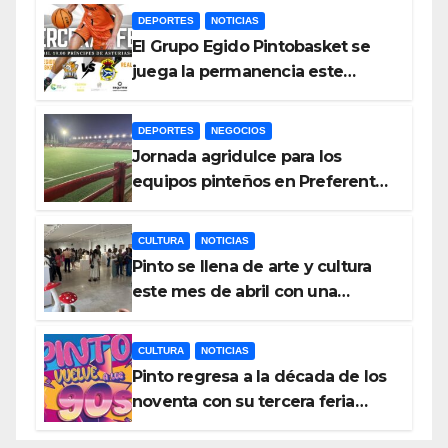
DEPORTES
NOTICIAS
El Grupo Egido Pintobasket se
juega la permanencia este
sábado en el Príncipes de
Asturias
DEPORTES
NEGOCIOS
Jornada agridulce para los
equipos pinteños en Preferente
con el liderato del Atlético de
Pinto bajo amenaza
CULTURA
NOTICIAS
Pinto se llena de arte y cultura
este mes de abril con una
variada programación de
exposiciones y espectáculos
CULTURA
NOTICIAS
Pinto regresa a la década de los
noventa con su tercera feria
temática y deportiva