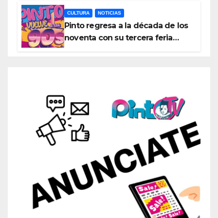
exposiciones y espectáculos
CULTURA
NOTICIAS
Pinto regresa a la década de los
noventa con su tercera feria
temática y deportiva