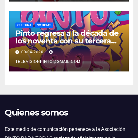
CULTURA
NOTICIAS
Pinto regresa a la década de
los noventa con su tercera
feria temática y deportiva
09/04/2026
TELEVISIONPINTO@GMAIL.COM
Quienes somos
Este medio de comunicación pertenece a la Asociación