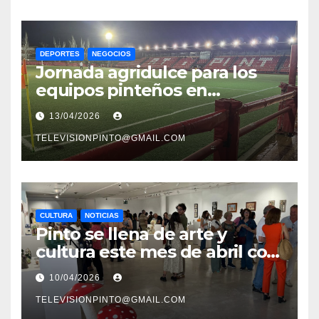
DEPORTES
NEGOCIOS
Jornada agridulce para los
equipos pinteños en
Preferente con el liderato del
13/04/2026
Atlético de Pinto bajo
amenaza
TELEVISIONPINTO@GMAIL.COM
CULTURA
NOTICIAS
Pinto se llena de arte y
cultura este mes de abril con
una variada programación de
10/04/2026
exposiciones y espectáculos
TELEVISIONPINTO@GMAIL.COM