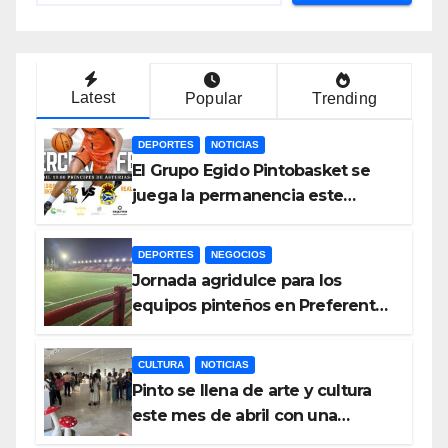
Latest
Popular
Trending
DEPORTES
NOTICIAS
El Grupo Egido Pintobasket se
juega la permanencia este
sábado en el Príncipes de
Asturias
DEPORTES
NEGOCIOS
Jornada agridulce para los
equipos pinteños en Preferente
con el liderato del Atlético de
Pinto bajo amenaza
CULTURA
NOTICIAS
Pinto se llena de arte y cultura
este mes de abril con una
variada programación de