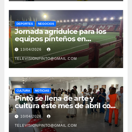
DEPORTES
NEGOCIOS
Jornada agridulce para los
equipos pinteños en
Preferente con el liderato del
13/04/2026
Atlético de Pinto bajo
amenaza
TELEVISIONPINTO@GMAIL.COM
CULTURA
NOTICIAS
Pinto se llena de arte y
cultura este mes de abril con
una variada programación de
10/04/2026
exposiciones y espectáculos
TELEVISIONPINTO@GMAIL.COM