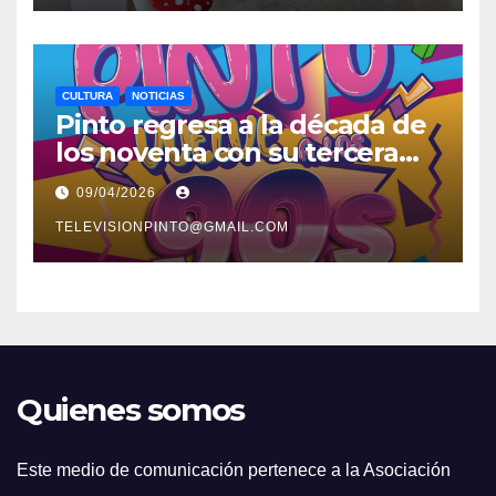
CULTURA
NOTICIAS
Pinto regresa a la década de
los noventa con su tercera
feria temática y deportiva
09/04/2026
TELEVISIONPINTO@GMAIL.COM
Quienes somos
Este medio de comunicación pertenece a la Asociación