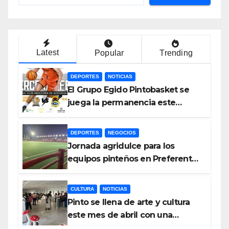
Latest
Popular
Trending
DEPORTES
NOTICIAS
El Grupo Egido Pintobasket se
juega la permanencia este
sábado en el Príncipes de
Asturias
DEPORTES
NEGOCIOS
Jornada agridulce para los
equipos pinteños en Preferente
con el liderato del Atlético de
Pinto bajo amenaza
CULTURA
NOTICIAS
Pinto se llena de arte y cultura
este mes de abril con una
variada programación de