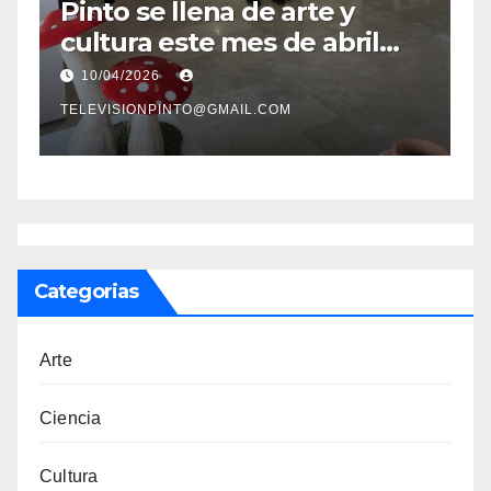
Pinto se llena de arte y
Pinto
cultura este mes de abril
los n
con una variada
feria
10/04/2026
09/04/
programación de
TELEVISIONPINTO@GMAIL.COM
TELEVISI
exposiciones y espectáculos
Categorias
Arte
Ciencia
Cultura