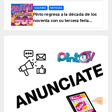
exposiciones y espectáculos
CULTURA
NOTICIAS
Pinto regresa a la década de los
noventa con su tercera feria
temática y deportiva