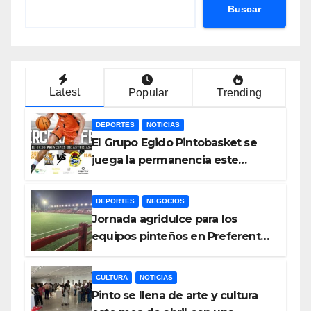
Buscar
Latest
Popular
Trending
DEPORTES
NOTICIAS
El Grupo Egido Pintobasket se
juega la permanencia este
sábado en el Príncipes de
Asturias
DEPORTES
NEGOCIOS
Jornada agridulce para los
equipos pinteños en Preferente
con el liderato del Atlético de
Pinto bajo amenaza
CULTURA
NOTICIAS
Pinto se llena de arte y cultura