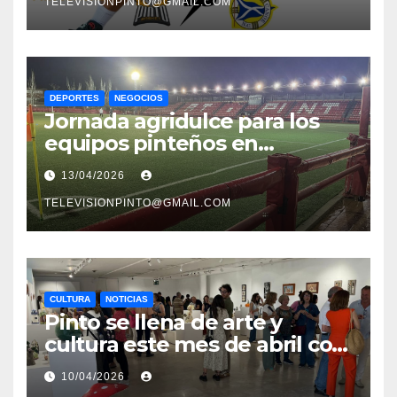
TELEVISIONPINTO@GMAIL.COM
DEPORTES
NEGOCIOS
Jornada agridulce para los
equipos pinteños en
Preferente con el liderato del
13/04/2026
Atlético de Pinto bajo
amenaza
TELEVISIONPINTO@GMAIL.COM
CULTURA
NOTICIAS
Pinto se llena de arte y
cultura este mes de abril con
una variada programación de
10/04/2026
exposiciones y espectáculos