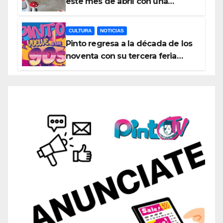
este mes de abril con una
variada programación de
exposiciones y espectáculos
CULTURA
NOTICIAS
Pinto regresa a la década de los
noventa con su tercera feria
temática y deportiva